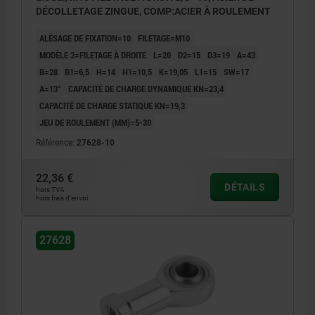
DÉCOLLETAGE ZINGUE, COMP:ACIER À ROULEMENT
ALÉSAGE DE FIXATION=10
FILETAGE=M10
MODÈLE 2=FILETAGE À DROITE
L=20
D2=15
D3=19
A=43
B=28
B1=6,5
H=14
H1=10,5
K=19,05
L1=15
SW=17
Α=13°
CAPACITÉ DE CHARGE DYNAMIQUE KN=23,4
CAPACITÉ DE CHARGE STATIQUE KN=19,3
JEU DE ROULEMENT (ΜM)=5-30
Référence:
27628-10
22,36 €
DÉTAILS
hors TVA
hors frais d’envoi
27628