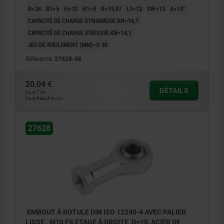
B=24
B1=5
H=12
H1=9
K=15,87
L1=12
SW=13
Α=13°
CAPACITÉ DE CHARGE DYNAMIQUE KN=16,7
CAPACITÉ DE CHARGE STATIQUE KN=14,1
JEU DE ROULEMENT (ΜM)=5-30
Référence:
27628-08
20,04 €
DÉTAILS
hors TVA
hors frais d’envoi
27628
EMBOUT À ROTULE DIN ISO 12240-4 AVEC PALIER
LISSE., M10 FILETAGE À DROITE, D=10, ACIER DE