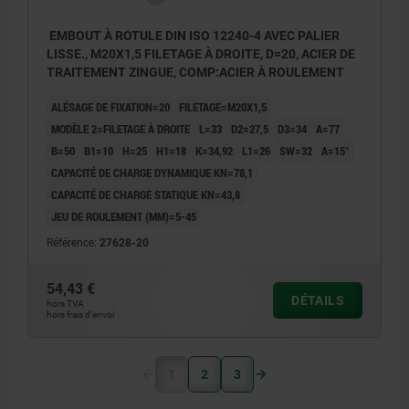
EMBOUT À ROTULE DIN ISO 12240-4 AVEC PALIER
LISSE., M20X1,5 FILETAGE À DROITE, D=20, ACIER DE
TRAITEMENT ZINGUE, COMP:ACIER À ROULEMENT
ALÉSAGE DE FIXATION=20
FILETAGE=M20X1,5
MODÈLE 2=FILETAGE À DROITE
L=33
D2=27,5
D3=34
A=77
B=50
B1=10
H=25
H1=18
K=34,92
L1=26
SW=32
Α=15°
CAPACITÉ DE CHARGE DYNAMIQUE KN=78,1
CAPACITÉ DE CHARGE STATIQUE KN=43,8
JEU DE ROULEMENT (ΜM)=5-45
Référence:
27628-20
54,43 €
DÉTAILS
hors TVA
hors frais d’envoi
1
2
3