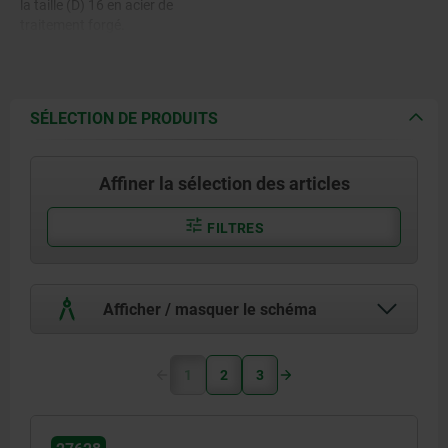
la taille (D) 16 en acier de
traitement forgé.
Rotule en acier à roulement
trempé, rectifié et poli.
Coquille de coussinet en bronze
avec garniture PTFE collée.
SÉLECTION DE PRODUITS
Affiner la sélection des articles
FILTRES
Afficher / masquer le schéma
1
2
3