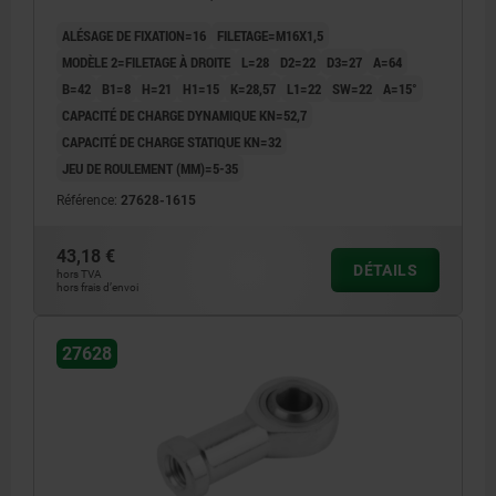
ALÉSAGE DE FIXATION=16
FILETAGE=M16X1,5
MODÈLE 2=FILETAGE À DROITE
L=28
D2=22
D3=27
A=64
B=42
B1=8
H=21
H1=15
K=28,57
L1=22
SW=22
Α=15°
CAPACITÉ DE CHARGE DYNAMIQUE KN=52,7
CAPACITÉ DE CHARGE STATIQUE KN=32
JEU DE ROULEMENT (ΜM)=5-35
Référence:
27628-1615
43,18 €
DÉTAILS
hors TVA
hors frais d’envoi
27628