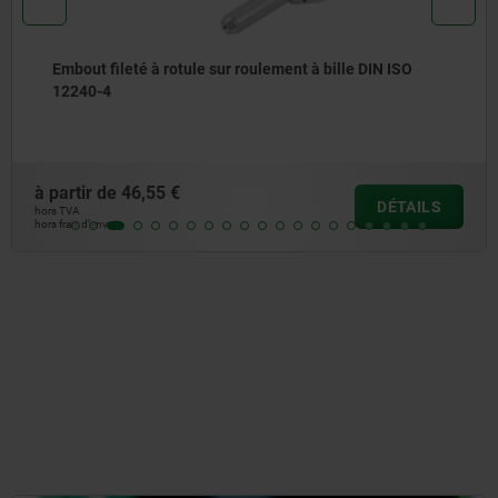
Embouts à rotule taraudés sur palier lisse, modèle
étroit, DIN ISO 12240-1 sans entretien
à partir de
10,64 €
DÉTAILS
hors TVA
hors frais d’envoi