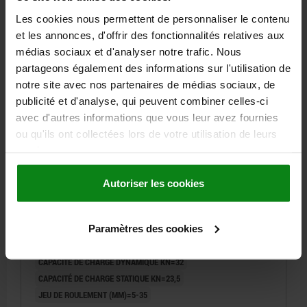
hors frais d’envoi
Les cookies nous permettent de personnaliser le contenu
et les annonces, d'offrir des fonctionnalités relatives aux
27628
médias sociaux et d'analyser notre trafic. Nous
partageons également des informations sur l'utilisation de
notre site avec nos partenaires de médias sociaux, de
publicité et d'analyse, qui peuvent combiner celles-ci
avec d'autres informations que vous leur avez fournies
ou qu'ils ont collectées lors de votre utilisation de leurs
services.
EMBOUT À ROTULE DIN ISO 12240-4 AVEC PALIER
LISSE., M12X1,25 FILETAGE À DROITE, D=12, ACIER DE
Autoriser les cookies
DÉCOLLETAGE ZINGUE, COMP:ACIER À ROULEMENT
ALÉSAGE DE FIXATION=12
FILETAGE=M12X1,25
Paramètres des cookies
MODÈLE 2=FILETAGE À DROITE
L=22
D2=17,5
D3=22
A=50
B=32
B1=6,5
H=16
H1=12
K=22,22
L1=16
SW=19
Α=13°
CAPACITÉ DE CHARGE DYNAMIQUE KN=32
CAPACITÉ DE CHARGE STATIQUE KN=23,5
JEU DE ROULEMENT (ΜM)=5-35