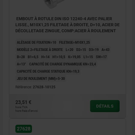
EMBOUT À ROTULE DIN ISO 12240-4 AVEC PALIER
LISSE., M10X1,25 FILETAGE À DROITE, D=10, ACIER DE
DÉCOLLETAGE ZINGUE, COMP:ACIER À ROULEMENT
ALÉSAGE DE FIXATION=10
FILETAGE=M10X1,25
MODÈLE 2=FILETAGE À DROITE
L=20
D2=15
D3=19
A=43
B=28
B1=6,5
H=14
H1=10,5
K=19,05
L1=15
SW=17
Α=13°
CAPACITÉ DE CHARGE DYNAMIQUE KN=23,4
CAPACITÉ DE CHARGE STATIQUE KN=19,3
JEU DE ROULEMENT (ΜM)=5-30
Référence:
27628-10125
23,51 €
DÉTAILS
hors TVA
hors frais d’envoi
27628