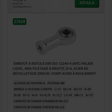
DÉTAILS
hors TVA
hors frais d’envoi
27628
EMBOUT À ROTULE DIN ISO 12240-4 AVEC PALIER
LISSE., M06 FILETAGE À DROITE, D=6, ACIER DE
DÉCOLLETAGE ZINGUE, COMP:ACIER À ROULEMENT
ALÉSAGE DE FIXATION=6
FILETAGE=M6
MODÈLE 2=FILETAGE À DROITE
L=12
D2=10
D3=13
A=30
B=20
B1=5
H=9
H1=6,75
K=12,7
L1=10
SW=11
Α=13°
CAPACITÉ DE CHARGE DYNAMIQUE KN=9,3
CAPACITÉ DE CHARGE STATIQUE KN=8,9