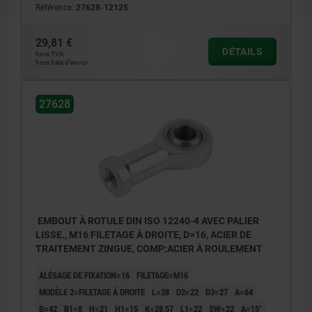
Référence:
27628-12125
29,81 €
DÉTAILS
hors TVA
hors frais d’envoi
27628
EMBOUT À ROTULE DIN ISO 12240-4 AVEC PALIER
LISSE., M16 FILETAGE À DROITE, D=16, ACIER DE
TRAITEMENT ZINGUE, COMP:ACIER À ROULEMENT
ALÉSAGE DE FIXATION=16
FILETAGE=M16
MODÈLE 2=FILETAGE À DROITE
L=28
D2=22
D3=27
A=64
B=42
B1=8
H=21
H1=15
K=28,57
L1=22
SW=22
Α=15°