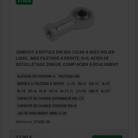
27628
EMBOUT À ROTULE DIN ISO 12240-4 AVEC PALIER
LISSE., M05 FILETAGE À DROITE, D=5, ACIER DE
DÉCOLLETAGE ZINGUE, COMP:ACIER À ROULEMENT
ALÉSAGE DE FIXATION=5
FILETAGE=M5
MODÈLE 2=FILETAGE À DROITE
L=10
D2=9
D3=11
A=27
B=18
B1=4
H=8
H1=6
K=11,11
L1=10
SW=9
Α=13°
CAPACITÉ DE CHARGE DYNAMIQUE KN=7,5
CAPACITÉ DE CHARGE STATIQUE KN=8
JEU DE ROULEMENT (ΜM)=5-30
Référence:
27628-05
17,90 €