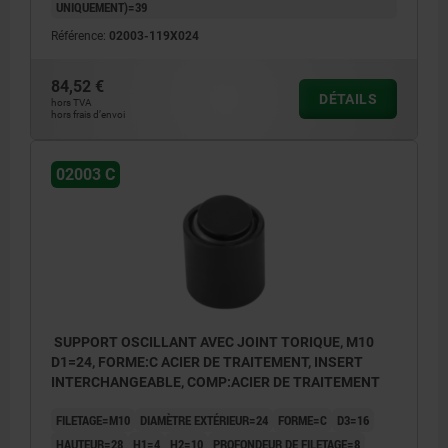
UNIQUEMENT)=39
Référence:
02003-119X024
84,52 €
DÉTAILS
hors TVA
hors frais d’envoi
02003 C
SUPPORT OSCILLANT AVEC JOINT TORIQUE, M10
D1=24, FORME:C ACIER DE TRAITEMENT, INSERT
INTERCHANGEABLE, COMP:ACIER DE TRAITEMENT
FILETAGE=M10
DIAMÈTRE EXTÉRIEUR=24
FORME=C
D3=16
HAUTEUR=28
H1=4
H2=10
PROFONDEUR DE FILETAGE=8