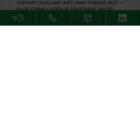
SUPPORT OSCILLANT AVEC JOINT TORIQUE, M12
D1=36, FORME:C ACIER DE TRAITEMENT, INSERT
INTERCHANGEABLE, COMP:ACIER DE TRAITEMENT
FILETAGE=M12
DIAMÈTRE EXTÉRIEUR=36
FORME=C
D3=25
HAUTEUR=36
H1=4
H2=10
PROFONDEUR DE FILETAGE=11
Ø BILLE=28
CAPACITÉ DE CHARGE KN MAX. (CHARGES STATIQUES
UNIQUEMENT)=136
Référence:
02003-136X036
DÉTAILS
DÉTAILS
CAO