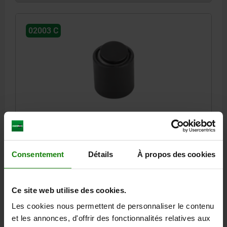
02003 C
SUPPORT OSCILLANT AVEC JOINT TORIQUE, M06
D1=17, FORME:C ACIER DE TRAITEMENT, INSERT
INTERCHANGEABLE, COMP:ACIER DE TRAITEMENT
Consentement
Détails
À propos des cookies
FILETAGE=M6
DIAMÈTRE EXTÉRIEUR=17
FORME=C
D3=10
HAUTEUR=22
H1=4
H2=10
PROFONDEUR DE FILETAGE=7
Ø BILLE=13
Ce site web utilise des cookies.
CAPACITÉ DE CHARGE KN MAX. (CHARGES STATIQUES
UNIQUEMENT)=28
Les cookies nous permettent de personnaliser le contenu
Référence:
02003-117X022
et les annonces, d'offrir des fonctionnalités relatives aux