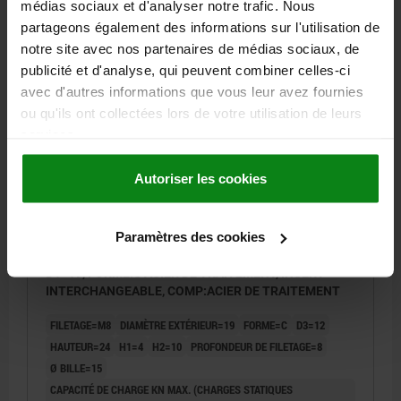
médias sociaux et d'analyser notre trafic. Nous
77,03 €
partageons également des informations sur l'utilisation de
DÉTAILS
hors TVA
notre site avec nos partenaires de médias sociaux, de
hors frais d’envoi
publicité et d'analyse, qui peuvent combiner celles-ci
avec d'autres informations que vous leur avez fournies
02003 C
ou qu'ils ont collectées lors de votre utilisation de leurs
services.
Autoriser les cookies
Paramètres des cookies
SUPPORT OSCILLANT AVEC JOINT TORIQUE, M08
D1=19, FORME:C ACIER DE TRAITEMENT, INSERT
INTERCHANGEABLE, COMP:ACIER DE TRAITEMENT
FILETAGE=M8
DIAMÈTRE EXTÉRIEUR=19
FORME=C
D3=12
HAUTEUR=24
H1=4
H2=10
PROFONDEUR DE FILETAGE=8
Ø BILLE=15
CAPACITÉ DE CHARGE KN MAX. (CHARGES STATIQUES