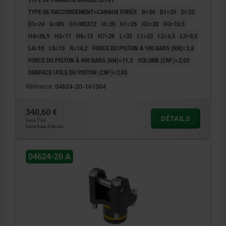
TYPE DE RACCORDEMENT=CANAUX FORÉS
B=34
B1=25
D=23
D1=24
G=M5
G1=M5X12
H=20
H1=26
H2=28
H3=10,5
H4=26,5
H5=17
H6=13
H7=26
L=32
L1=23
L2=4,5
L3=9,5
L4=10
L5=10
R=14,2
FORCE DU PISTON À 100 BARS (KN)=2,8
FORCE DU PISTON À 400 BARS (KN)=11,3
VOLUME (CM³)=2,03
SURFACE UTILE DU PISTON (CM²)=2,83
Référence:
04624-20-161304
340,60 €
DÉTAILS
hors TVA
hors frais d’envoi
04624-20 A