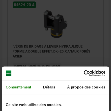
04624-20 A
VÉRIN DE BRIDAGE À LEVIER HYDRAULIQUE,
FORME:A DOUBLE EFFET, DK=25, CANAUX FORÉS
ACIER
FORME=A
DIAMÈTRE DU PISTON=25
TYPE DE FORME=À DOUBLE EFFET
TYPE DE RACCORDEMENT=CANAUX FORÉS
B=52
B1=38,5
D=35
D1=36
G=M8
G1=M8X12
H=31,25
H1=37
H2=43,75
Consentement
Détails
À propos des cookies
H3=11,5
H4=38
H5=20
H6=15
H7=33
L=49
L1=35,5
L2=6,75
L3=14,75
L4=11
L5=15,63
R=18,7
FORCE DU PISTON À 100 BARS (KN)=6,15
Ce site web utilise des cookies.
FORCE DU PISTON À 400 BARS (KN)=24,6
VOLUME (CM³)=8,82