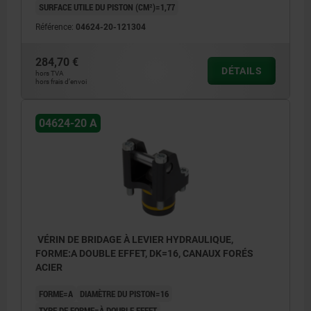
SURFACE UTILE DU PISTON (CM²)=1,77
1) longueur de la poignée indexable (voir 04624-30)
1) longu
Référence:
04624-20-121304
2) course (voir 04624-30)
2) cours
3) voir accessoires
3) voir 
4) contour de montage
4) cont
284,70 €
DÉTAILS
5) bords arrondis
5) bords
hors TVA
hors frais d’envoi
6) desserrer
6) desse
7) serrer alternativement
7) serre
8) serrer
8) serre
04624-20 A
VÉRIN DE BRIDAGE À LEVIER HYDRAULIQUE,
FORME:A DOUBLE EFFET, DK=16, CANAUX FORÉS
ACIER
FORME=A
DIAMÈTRE DU PISTON=16
TYPE DE FORME=À DOUBLE EFFET