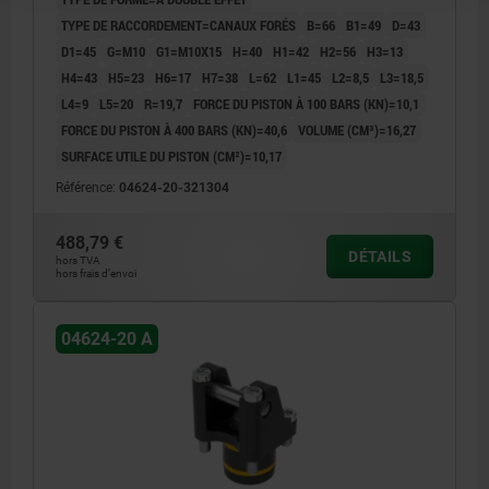
TYPE DE RACCORDEMENT=CANAUX FORÉS
B=66
B1=49
D=43
D1=45
G=M10
G1=M10X15
H=40
H1=42
H2=56
H3=13
H4=43
H5=23
H6=17
H7=38
L=62
L1=45
L2=8,5
L3=18,5
L4=9
L5=20
R=19,7
FORCE DU PISTON À 100 BARS (KN)=10,1
FORCE DU PISTON À 400 BARS (KN)=40,6
VOLUME (CM³)=16,27
SURFACE UTILE DU PISTON (CM²)=10,17
Référence:
04624-20-321304
488,79 €
DÉTAILS
hors TVA
hors frais d’envoi
04624-20 A