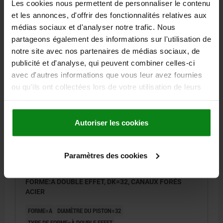
Les cookies nous permettent de personnaliser le contenu
SURFACE UTILE DU PISTON (CM²)=6,15
et les annonces, d'offrir des fonctionnalités relatives aux
Référence:
04624-20-251304
médias sociaux et d'analyser notre trafic. Nous
partageons également des informations sur l'utilisation de
400,39 €
notre site avec nos partenaires de médias sociaux, de
DÉTAILS
hors TVA
hors frais d’envoi
publicité et d'analyse, qui peuvent combiner celles-ci
avec d'autres informations que vous leur avez fournies
ou qu'ils ont collectées lors de votre utilisation de leurs
04624-20 A
services.
Autoriser les cookies
Paramètres des cookies
VÉRIN DE BRIDAGE À LEVIER HYDRAULIQUE,
FORME:A DOUBLE EFFET, DK=32, CANAUX FORÉS
ACIER
FORME=A
DIAMÈTRE DU PISTON=32
TYPE DE FORME=À DOUBLE EFFET