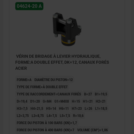
04624-20 A
VÉRIN DE BRIDAGE À LEVIER HYDRAULIQUE,
FORME:A DOUBLE EFFET, DK=12, CANAUX FORÉS
ACIER
FORME=A
DIAMÈTRE DU PISTON=12
TYPE DE FORME=À DOUBLE EFFET
TYPE DE RACCORDEMENT=CANAUX FORÉS
B=27
B1=19,5
D=19,4
D1=20
G=M4
G1=M4X8
H=15
H1=21
H2=21
H3=7,5
H4=21,5
H5=14
H6=11
H7=23
L=26
L1=18,5
L2=3,75
L3=8,75
L4=7,5
L5=7,5
R=10,6
FORCE DU PISTON À 100 BARS (KN)=1,7
FORCE DU PISTON À 400 BARS (KN)=7
VOLUME (CM³)=1,06