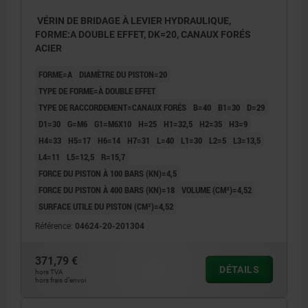
VÉRIN DE BRIDAGE À LEVIER HYDRAULIQUE,
FORME:A DOUBLE EFFET, DK=20, CANAUX FORÉS
ACIER
FORME=A
DIAMÈTRE DU PISTON=20
TYPE DE FORME=À DOUBLE EFFET
TYPE DE RACCORDEMENT=CANAUX FORÉS
B=40
B1=30
D=29
D1=30
G=M6
G1=M6X10
H=25
H1=32,5
H2=35
H3=9
H4=33
H5=17
H6=14
H7=31
L=40
L1=30
L2=5
L3=13,5
L4=11
L5=12,5
R=15,7
FORCE DU PISTON À 100 BARS (KN)=4,5
FORCE DU PISTON À 400 BARS (KN)=18
VOLUME (CM³)=4,52
SURFACE UTILE DU PISTON (CM²)=4,52
Référence:
04624-20-201304
371,79 €
DÉTAILS
hors TVA
hors frais d’envoi