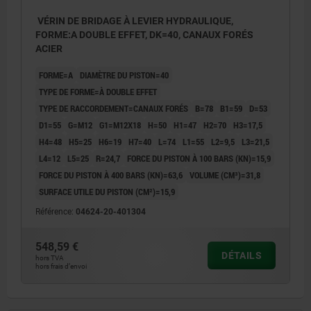
VÉRIN DE BRIDAGE À LEVIER HYDRAULIQUE,
FORME:A DOUBLE EFFET, DK=40, CANAUX FORÉS
ACIER
FORME=A
DIAMÈTRE DU PISTON=40
TYPE DE FORME=À DOUBLE EFFET
TYPE DE RACCORDEMENT=CANAUX FORÉS
B=78
B1=59
D=53
D1=55
G=M12
G1=M12X18
H=50
H1=47
H2=70
H3=17,5
H4=48
H5=25
H6=19
H7=40
L=74
L1=55
L2=9,5
L3=21,5
L4=12
L5=25
R=24,7
FORCE DU PISTON À 100 BARS (KN)=15,9
FORCE DU PISTON À 400 BARS (KN)=63,6
VOLUME (CM³)=31,8
SURFACE UTILE DU PISTON (CM²)=15,9
Référence:
04624-20-401304
548,59 €
DÉTAILS
hors TVA
hors frais d’envoi