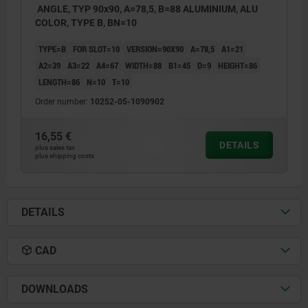
ANGLE, TYP 90x90, A=78,5, B=88 ALUMINIUM, ALU
COLOR, TYPE B, BN=10
TYPE=B
FOR SLOT=10
VERSION=90X90
A=78,5
A1=21
A2=39
A3=22
A4=67
WIDTH=88
B1=45
D=9
HEIGHT=86
LENGTH=86
N=10
T=10
Order number:
10252-05-1090902
16,55 €
DETAILS
plus sales tax
plus shipping costs
DETAILS
CAD
DOWNLOADS