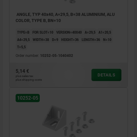
ANGLE, TYP 40x40, A=29,5, B=38 ALUMINIUM, ALU
COLOR, TYPE B, BN=10
TYPE=B
FOR SLOT=10
VERSION=40X40
A=29,5
A1=20,5
A4=29,5
WIDTH=38
D=9
HEIGHT=36
LENGTH=36
N=10
T=5,5
Order number:
10252-05-1040402
5,14 €
DETAILS
plus sales tax
plus shipping costs
10252-05