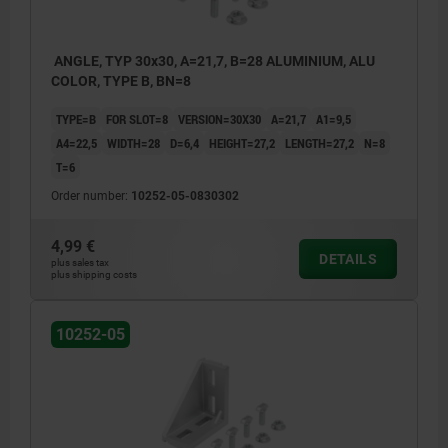
ANGLE, TYP 30x30, A=21,7, B=28 ALUMINIUM, ALU
COLOR, TYPE B, BN=8
TYPE=B
FOR SLOT=8
VERSION=30X30
A=21,7
A1=9,5
A4=22,5
WIDTH=28
D=6,4
HEIGHT=27,2
LENGTH=27,2
N=8
T=6
Order number:
10252-05-0830302
4,99 €
DETAILS
plus sales tax
plus shipping costs
10252-05