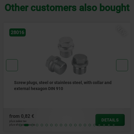
Other customers also bought
NEW
10254-30
Type B foot plates
from
25,23 €
S
DETAI
plus sales tax
plus shipping costs