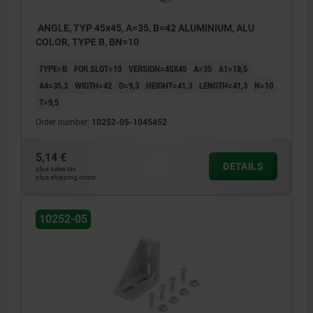
ANGLE, TYP 45x45, A=35, B=42 ALUMINIUM, ALU
COLOR, TYPE B, BN=10
TYPE=B
FOR SLOT=10
VERSION=45X45
A=35
A1=18,5
A4=35,3
WIDTH=42
D=9,3
HEIGHT=41,3
LENGTH=41,3
N=10
T=9,5
Order number:
10252-05-1045452
5,14 €
DETAILS
plus sales tax
plus shipping costs
10252-05