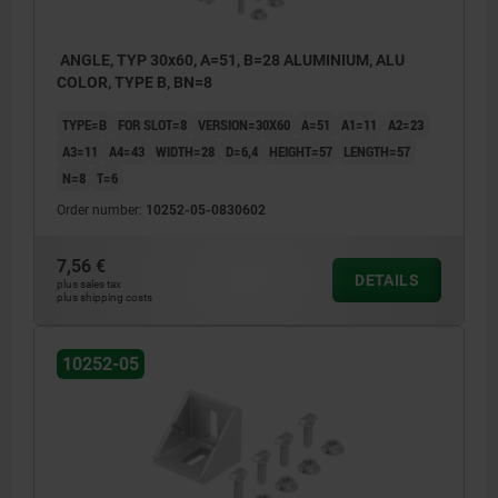
ANGLE, TYP 30x60, A=51, B=28 ALUMINIUM, ALU
COLOR, TYPE B, BN=8
TYPE=B
FOR SLOT=8
VERSION=30X60
A=51
A1=11
A2=23
A3=11
A4=43
WIDTH=28
D=6,4
HEIGHT=57
LENGTH=57
N=8
T=6
Order number:
10252-05-0830602
7,56 €
DETAILS
plus sales tax
plus shipping costs
10252-05