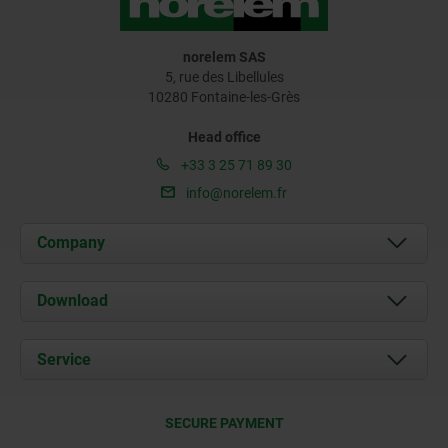
norelem SAS
5, rue des Libellules
10280 Fontaine-les-Grès
Head office
+33 3 25 71 89 30
info@norelem.fr
Company
About us
Download
News
Documents
Service
Contact
Delivery Conditions
SECURE PAYMENT
Certification