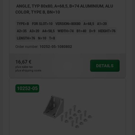
ANGLE, TYP 80x80, A=68,5, B=74 ALUMINIUM, ALU
COLOR, TYPE B, BN=10
TYPE=B
FOR SLOT=10
VERSION=80X80
A=68,5
A1=20
A2=35
A3=20
A4=58,5
WIDTH=74
B1=40
D=9
HEIGHT=76
LENGTH=76
N=10
T=8
Order number:
10252-05-1080802
16,67 €
DETAILS
plus sales tax
plus shipping costs
10252-05