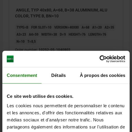
ANGLE, TYP 40x80, A=68, B=38 ALUMINIUM, ALU
COLOR, TYPE B, BN=10
TYPE=B
FOR SLOT=10
VERSION=40X80
A=68
A1=20
A2=35
A3=23
A4=59
WIDTH=38
D=9
HEIGHT=76
LENGTH=76
N=10
T=8,5
Order number:
10252-05-1040802
10,31 €
DETAILS
plus sales tax
plus shipping costs
Consentement
Détails
À propos des cookies
10252-05
Ce site web utilise des cookies.
Les cookies nous permettent de personnaliser le contenu
et les annonces, d'offrir des fonctionnalités relatives aux
médias sociaux et d'analyser notre trafic. Nous
partageons également des informations sur l'utilisation de