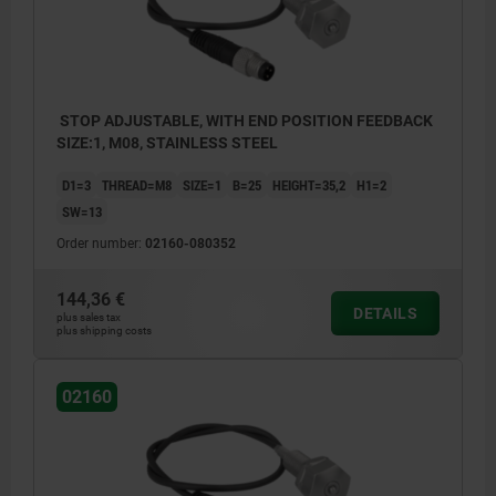
STOP ADJUSTABLE, WITH END POSITION FEEDBACK
SIZE:1, M08, STAINLESS STEEL
D1=3
THREAD=M8
SIZE=1
B=25
HEIGHT=35,2
H1=2
SW=13
Order number:
02160-080352
144,36 €
DETAILS
plus sales tax
plus shipping costs
02160
1) Screw
2) Plunger