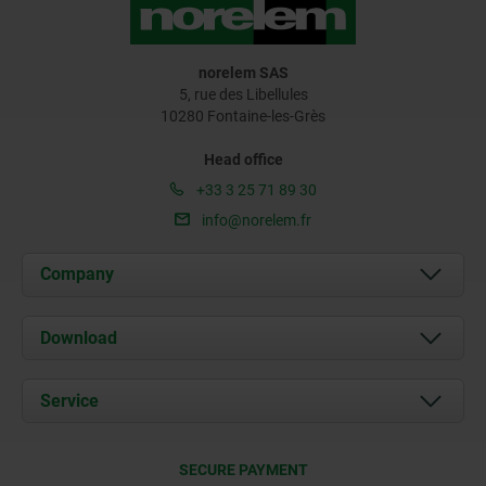
norelem SAS
5, rue des Libellules
10280 Fontaine-les-Grès
Head office
+33 3 25 71 89 30
info@norelem.fr
Company
About us
Download
News
Documents
Service
Contact
Delivery Conditions
SECURE PAYMENT