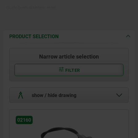
Guide bush stainless steel
1.4112.
Status sensor stainless steel.
PRODUCT SELECTION
Narrow article selection
FILTER
show / hide drawing
02160