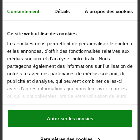
Consentement
Détails
À propos des cookies
STOP ADJUSTABLE, WITH END POSITION FEEDBACK
SIZE:3, M12, STAINLESS STEEL
D1=3
THREAD=M12
SIZE=3
B=25
HEIGHT=35,2
H1=2
Ce site web utilise des cookies.
SW=19
Les cookies nous permettent de personnaliser le contenu
Order number:
02160-120352
et les annonces, d'offrir des fonctionnalités relatives aux
médias sociaux et d'analyser notre trafic. Nous
144,36 €
partageons également des informations sur l'utilisation de
DETAILS
plus sales tax
notre site avec nos partenaires de médias sociaux, de
plus shipping costs
publicité et d'analyse, qui peuvent combiner celles-ci
avec d'autres informations que vous leur avez fournies
ou qu'ils ont collectées lors de votre utilisation de leurs
DETAILS
services.
CAD
Autoriser les cookies
DOWNLOADS
Paramètres des cookies