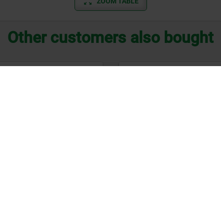
ZOOM TABLE
Other customers also bought
04750
ins, steel, height-
Clamp nuts
e
 €
from
565,02 €