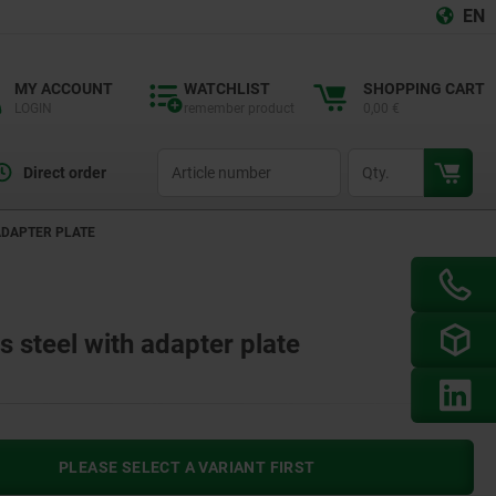
EN
MY ACCOUNT
WATCHLIST
SHOPPING CART
LOGIN
remember product
0,00 €
productCode
qty
Direct order
 ADAPTER PLATE
s steel with adapter plate
PLEASE SELECT A VARIANT FIRST