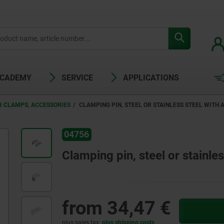
ACADEMY
SERVICE
APPLICATIONS
R CLAMPS, ACCESSORIES
CLAMPING PIN, STEEL OR STAINLESS STEEL WITH
04756
Clamping pin, steel or stainles
from
34,47 €
plus sales tax
plus shipping costs