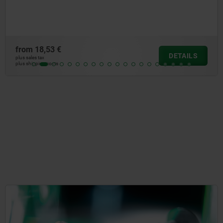
faces ground or serrated
from
181,55 €
DETAILS
plus sales tax
plus shipping costs