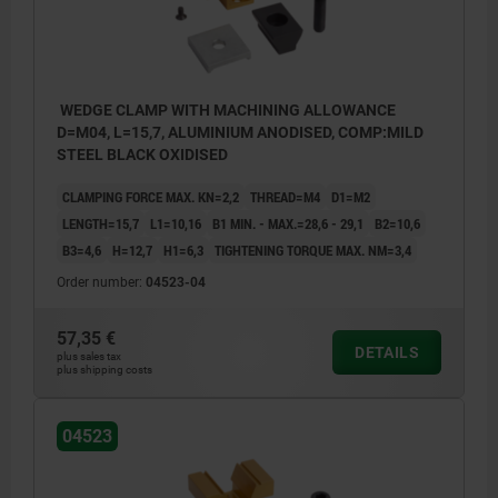
WEDGE CLAMP WITH MACHINING ALLOWANCE
D=M04, L=15,7, ALUMINIUM ANODISED, COMP:MILD
STEEL BLACK OXIDISED
CLAMPING FORCE MAX. KN=2,2
THREAD=M4
D1=M2
LENGTH=15,7
L1=10,16
B1 MIN. - MAX.=28,6 - 29,1
B2=10,6
B3=4,6
H=12,7
H1=6,3
TIGHTENING TORQUE MAX. NM=3,4
Order number:
04523-04
57,35 €
DETAILS
plus sales tax
plus shipping costs
1) The locking plate is only used for
04523
machining the form, not for clamping the