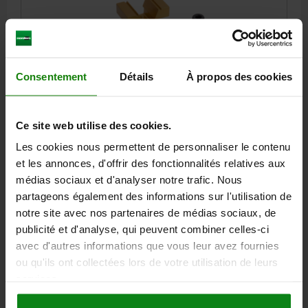
Consentement
Détails
À propos des cookies
WEDGE CLAMP WITH MACHINING ALLOWANCE
D=M12, L=47,5, ALUMINIUM ANODISED, COMP:MILD
STEEL BLACK OXIDISED
Ce site web utilise des cookies.
Les cookies nous permettent de personnaliser le contenu
CLAMPING FORCE MAX. KN=15,6
THREAD=M12
D1=M5
et les annonces, d'offrir des fonctionnalités relatives aux
LENGTH=47,5
L1=30,5
B1 MIN. - MAX.=76,2 - 78
B2=30,9
médias sociaux et d'analyser notre trafic. Nous
B3=15,7
H=38,1
H1=19
TIGHTENING TORQUE MAX. NM=38,4
partageons également des informations sur l'utilisation de
Order number:
04523-12
notre site avec nos partenaires de médias sociaux, de
publicité et d'analyse, qui peuvent combiner celles-ci
232,88 €
DETAILS
avec d'autres informations que vous leur avez fournies
plus sales tax
plus shipping costs
ou qu'ils ont collectées lors de votre utilisation de leurs
services.
04523