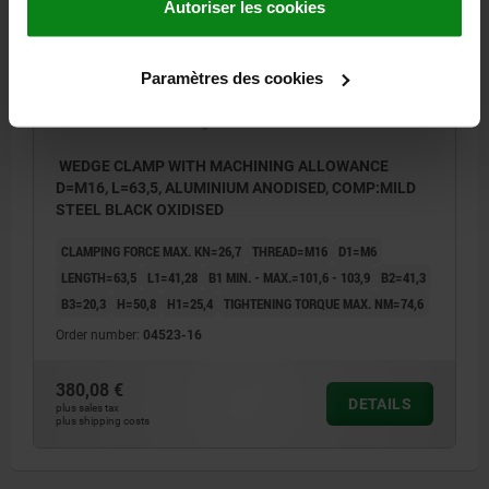
Autoriser les cookies
Paramètres des cookies
WEDGE CLAMP WITH MACHINING ALLOWANCE
D=M16, L=63,5, ALUMINIUM ANODISED, COMP:MILD
STEEL BLACK OXIDISED
CLAMPING FORCE MAX. KN=26,7
THREAD=M16
D1=M6
LENGTH=63,5
L1=41,28
B1 MIN. - MAX.=101,6 - 103,9
B2=41,3
B3=20,3
H=50,8
H1=25,4
TIGHTENING TORQUE MAX. NM=74,6
Order number:
04523-16
380,08 €
DETAILS
plus sales tax
plus shipping costs