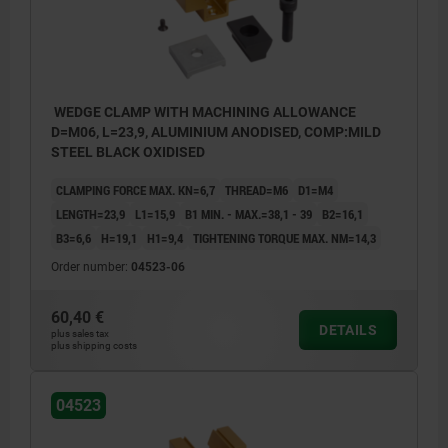
workpiece.
WEDGE CLAMP WITH MACHINING ALLOWANCE
D=M06, L=23,9, ALUMINIUM ANODISED, COMP:MILD
STEEL BLACK OXIDISED
CLAMPING FORCE MAX. KN=6,7
THREAD=M6
D1=M4
LENGTH=23,9
L1=15,9
B1 MIN. - MAX.=38,1 - 39
B2=16,1
B3=6,6
H=19,1
H1=9,4
TIGHTENING TORQUE MAX. NM=14,3
Order number:
04523-06
60,40 €
DETAILS
plus sales tax
plus shipping costs
04523