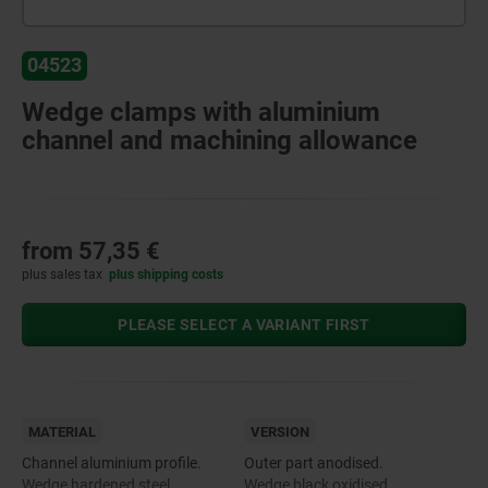
04523
Wedge clamps with aluminium
channel and machining allowance
from
57,35 €
plus sales tax
plus shipping costs
PLEASE SELECT A VARIANT FIRST
MATERIAL
VERSION
Channel aluminium profile.
Outer part anodised.
Wedge hardened steel.
Wedge black oxidised.