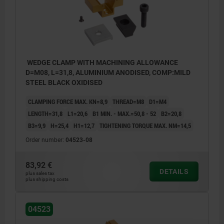
WEDGE CLAMP WITH MACHINING ALLOWANCE
D=M08, L=31,8, ALUMINIUM ANODISED, COMP:MILD
STEEL BLACK OXIDISED
CLAMPING FORCE MAX. KN=8,9
THREAD=M8
D1=M4
LENGTH=31,8
L1=20,6
B1 MIN. - MAX.=50,8 - 52
B2=20,8
B3=9,9
H=25,4
H1=12,7
TIGHTENING TORQUE MAX. NM=14,5
Order number:
04523-08
83,92 €
DETAILS
plus sales tax
plus shipping costs
04523