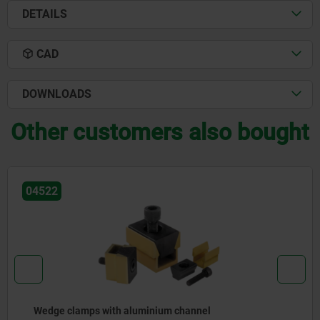
DETAILS
CAD
DOWNLOADS
Other customers also bought
04526
Wedge clamps, steel with machining al