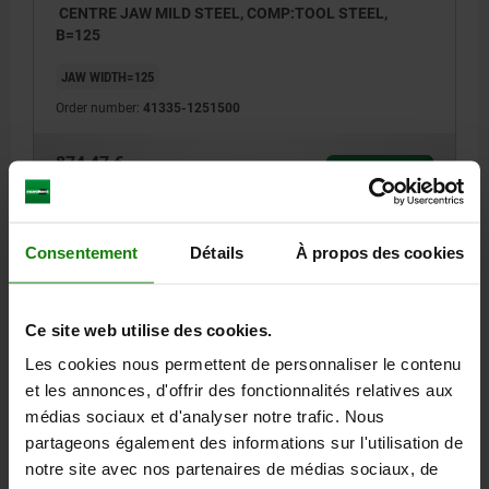
CENTRE JAW MILD STEEL, COMP:TOOL STEEL,
B=125
JAW WIDTH=125
Order number:
41335-1251500
874,47 €
DETAILS
plus sales tax
plus shipping costs
Consentement
Détails
À propos des cookies
DETAILS
Ce site web utilise des cookies.
CAD
Les cookies nous permettent de personnaliser le contenu
et les annonces, d'offrir des fonctionnalités relatives aux
DOWNLOADS
médias sociaux et d'analyser notre trafic. Nous
partageons également des informations sur l'utilisation de
Other customers also bought
notre site avec nos partenaires de médias sociaux, de