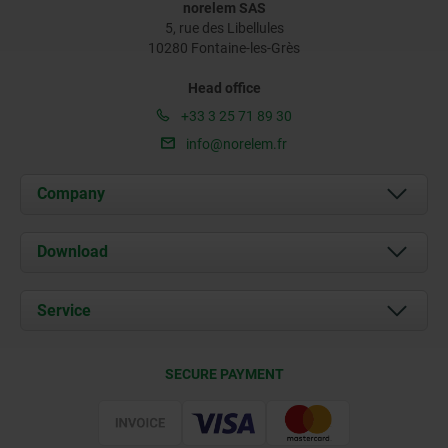
norelem SAS
5, rue des Libellules
10280 Fontaine-les-Grès
Head office
+33 3 25 71 89 30
info@norelem.fr
Company
About us
Download
News
Documents
Service
Contact
Delivery Conditions
SECURE PAYMENT
Certification