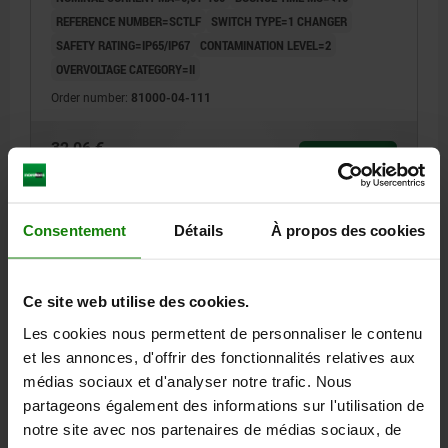
REFERENCE NUMBER=SCTLF
SWITCH TYPE=1 CHANGER
SAFETY RATING=IP65/IP67
CONTAMINATION LEVEL=2
OVERVOLTAGE CATEGORY=II
Order number:
81000-04-111
32,06 €
DETAILS
plus sales tax
plus shipping costs
Consentement
Détails
À propos des cookies
DETAILS
Ce site web utilise des cookies.
CAD
Les cookies nous permettent de personnaliser le contenu
et les annonces, d'offrir des fonctionnalités relatives aux
DOWNLOADS
médias sociaux et d'analyser notre trafic. Nous
partageons également des informations sur l'utilisation de
Other customers also bought
notre site avec nos partenaires de médias sociaux, de