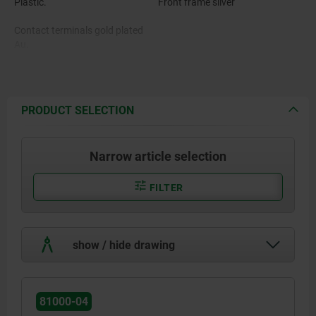
Plastic.
Front frame silver
Contact terminals gold plated
Au.
PRODUCT SELECTION
Narrow article selection
FILTER
show / hide drawing
81000-04