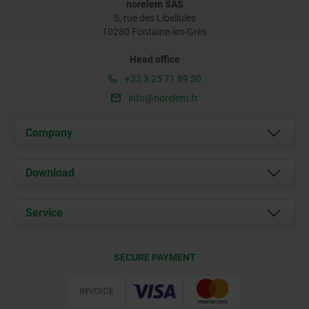
norelem SAS
5, rue des Libellules
10280 Fontaine-les-Grès
Head office
+33 3 25 71 89 30
info@norelem.fr
Company
About us
Download
News
Documents
Service
Contact
Delivery Conditions
SECURE PAYMENT
Certification