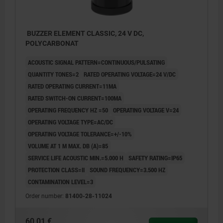
BUZZER ELEMENT CLASSIC, 24 V DC,
POLYCARBONAT
ACOUSTIC SIGNAL PATTERN=CONTINUOUS/PULSATING
QUANTITY TONES=2
RATED OPERATING VOLTAGE=24 V/DC
RATED OPERATING CURRENT=11MA
RATED SWITCH-ON CURRENT=100MA
OPERATING FREQUENCY HZ =50
OPERATING VOLTAGE V=24
OPERATING VOLTAGE TYPE=AC/DC
OPERATING VOLTAGE TOLERANCE=+/-10%
VOLUME AT 1 M MAX. DB (A)=85
SERVICE LIFE ACOUSTIC MIN.=5.000 H
SAFETY RATING=IP65
PROTECTION CLASS=II
SOUND FREQUENCY=3.500 HZ
CONTAMINATION LEVEL=3
Order number:
81400-28-11024
60,01 €