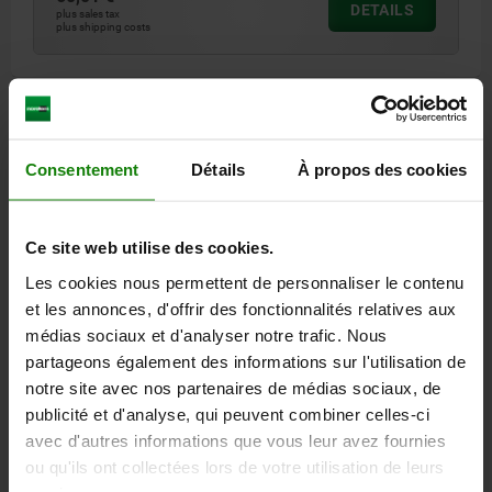
DETAILS
plus sales tax
plus shipping costs
DETAILS
Consentement
Détails
À propos des cookies
CAD
DOWNLOADS
Ce site web utilise des cookies.
Les cookies nous permettent de personnaliser le contenu
Other customers also bought
et les annonces, d'offrir des fonctionnalités relatives aux
médias sociaux et d'analyser notre trafic. Nous
partageons également des informations sur l'utilisation de
notre site avec nos partenaires de médias sociaux, de
81400-20
publicité et d'analyse, qui peuvent combiner celles-ci
avec d'autres informations que vous leur avez fournies
ou qu'ils ont collectées lors de votre utilisation de leurs