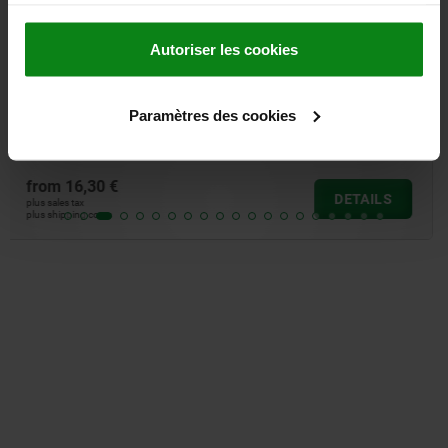
services.
Autoriser les cookies
Signal towers, LED green, yellow, red, Ø 70
complete unit
Paramètres des cookies
from
203,19 €
DETAILS
plus sales tax
plus shipping costs