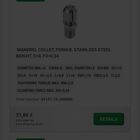
MANDREL COLLET, FORM:B, STAINLESS STEEL
BRIGHT, D=8, F3=0,34
DIAMETER MIN.=6
FORM=B
MAX. DIAMETER=8
D3=M8
D1=12
D2=8
H=10
H1=2,5
L=9,8
L1=6
SW1=10
SW2=2,5
T=2,5
TIGHTENING TORQUE MAX. NM=2,4
CLAMPING FORCE MAX. KN=0,34
Order number:
03157-10-206080
31,86 €
DETAILS
plus sales tax
plus shipping costs