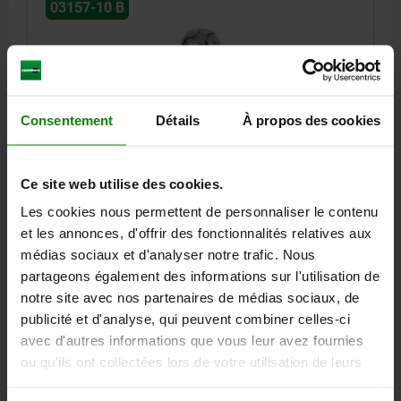
03157-10 B
Consentement
Détails
À propos des cookies
MANDREL COLLET, FORM:B, STAINLESS STEEL
BRIGHT, D=10, F3=0,62
Ce site web utilise des cookies.
DIAMETER MIN.=8
FORM=B
MAX. DIAMETER=10
D3=M8
Les cookies nous permettent de personnaliser le contenu
D1=12
D2=8
H=12
H1=3
L=11,8
L1=8
SW1=10
SW2=3
et les annonces, d'offrir des fonctionnalités relatives aux
T=3
TIGHTENING TORQUE MAX. NM=4,4
médias sociaux et d'analyser notre trafic. Nous
CLAMPING FORCE MAX. KN=0,62
partageons également des informations sur l'utilisation de
notre site avec nos partenaires de médias sociaux, de
Order number:
03157-10-208100
publicité et d'analyse, qui peuvent combiner celles-ci
avec d'autres informations que vous leur avez fournies
32,77 €
DETAILS
ou qu'ils ont collectées lors de votre utilisation de leurs
plus sales tax
plus shipping costs
services.