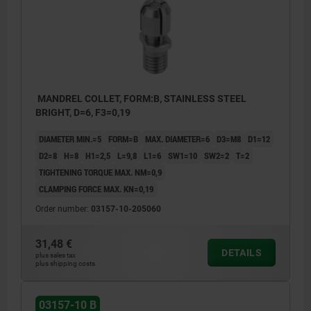
MANDREL COLLET, FORM:B, STAINLESS STEEL
BRIGHT, D=6, F3=0,19
DIAMETER MIN.=5
FORM=B
MAX. DIAMETER=6
D3=M8
D1=12
D2=8
H=8
H1=2,5
L=9,8
L1=6
SW1=10
SW2=2
T=2
TIGHTENING TORQUE MAX. NM=0,9
CLAMPING FORCE MAX. KN=0,19
Order number:
03157-10-205060
31,48 €
DETAILS
plus sales tax
plus shipping costs
03157-10 B