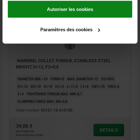
03157-10 B
Autoriser les cookies
Paramètres des cookies
MANDREL COLLET, FORM:B, STAINLESS STEEL
BRIGHT, D=12, F3=0,8
DIAMETER MIN.=10
FORM=B
MAX. DIAMETER=12
D3=M10
D1=14
D2=10
H=15
H1=3
L=11,8
L1=8
SW1=10
SW2=4
T=4
TIGHTENING TORQUE MAX. NM=8,1
CLAMPING FORCE MAX. KN=0,8
Order number:
03157-10-210120
34,06 €
DETAILS
plus sales tax
plus shipping costs