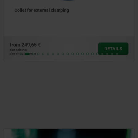
Centring elements adjustable
from
99,22 €
DETAILS
plus sales tax
plus shipping costs