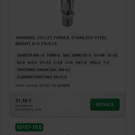
MANDREL COLLET, FORM:B, STAINLESS STEEL
BRIGHT, D=5, F3=0,15
DIAMETER MIN.=4
FORM=B
MAX. DIAMETER=5
D3=M8
D1=10
D2=8
H=6,5
H1=2,5
L=9,8
L1=6
SW1=8
SW2=2
T=2
TIGHTENING TORQUE MAX. NM=0,9
CLAMPING FORCE MAX. KN=0,15
Order number:
03157-10-204050
31,48 €
DETAILS
plus sales tax
plus shipping costs
03157-10 B