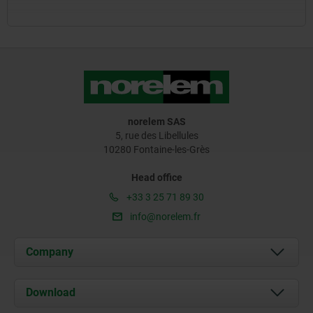
norelem SAS
5, rue des Libellules
10280 Fontaine-les-Grès
Head office
+33 3 25 71 89 30
info@norelem.fr
Company
About us
Download
News