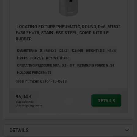
LOCATING FIXTURE PNEUMATIC, ROUND, D=6, M18X1
F=30 FH=75, STAINLESS STEEL, COMP:NITRILE
RUBBER
DIAMETER=6
D1=M18X1
D2=21
D3=M5
HEIGHT=5,5
H1=4
H2=15
H3=26,7
KEY WIDTH=19
OPERATING PRESSURE MPA=0,3 - 0,7
RETAINING FORCE N=30
HOLDING FORCE N=75
Order number:
03161-15-0618
96,04 €
DETAILS
plus sales tax
plus shipping costs
1) Air valve (one-sided)
2) Pneumatic connection
DETAILS
3) Clamping pin