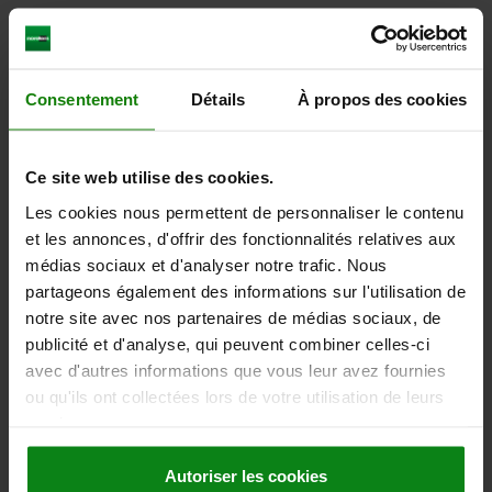
4) Locating adapter
CAD
DOWNLOADS
Consentement
Détails
À propos des cookies
Other customers also bought
Ce site web utilise des cookies.
Les cookies nous permettent de personnaliser le contenu
et les annonces, d'offrir des fonctionnalités relatives aux
03153
médias sociaux et d'analyser notre trafic. Nous
partageons également des informations sur l'utilisation de
notre site avec nos partenaires de médias sociaux, de
publicité et d'analyse, qui peuvent combiner celles-ci
avec d'autres informations que vous leur avez fournies
ou qu'ils ont collectées lors de votre utilisation de leurs
services.
Locating cylinders with quick clamping sys
Autoriser les cookies