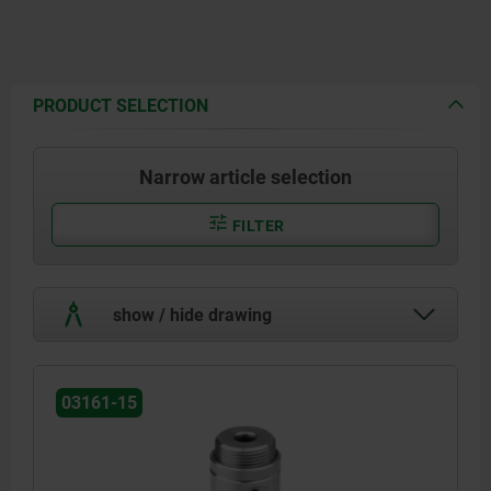
PRODUCT SELECTION
Narrow article selection
FILTER
show / hide drawing
03161-15