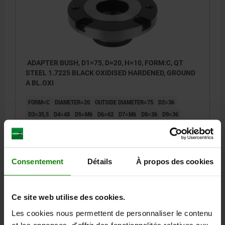
ADAPTER BUSH, D1=75, D=20, H=10, FORM:C, QT
STEEL 1.7225 BLACK OXIDISED HARDENED, GROUND
A BL.OXI
FORM=C
DIAMETER=20
OUTSIDE DIAMETER=75
D2=36
D3=35,5
D4=48
D5=M6
D6=62
D7=M6
D8=36
D9=36
HEIGHT=10
H1=19
H2=14
H3=3,5
H4=20
H5=16
Order number:
03161-03-32075
Consentement
Détails
À propos des cookies
249,91 €
DETAILS
plus sales tax
plus shipping costs
Ce site web utilise des cookies.
Les cookies nous permettent de personnaliser le contenu
DETAILS
et les annonces, d'offrir des fonctionnalités relatives aux