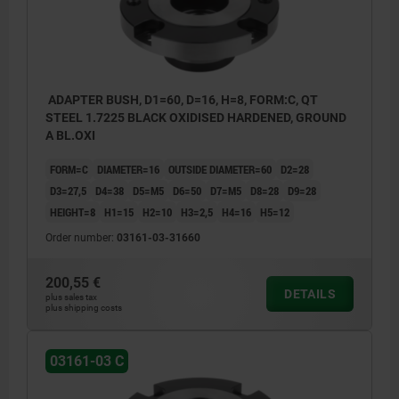
ADAPTER BUSH, D1=60, D=16, H=8, FORM:C, QT
STEEL 1.7225 BLACK OXIDISED HARDENED, GROUND
A BL.OXI
FORM=C
DIAMETER=16
OUTSIDE DIAMETER=60
D2=28
D3=27,5
D4=38
D5=M5
D6=50
D7=M5
D8=28
D9=28
HEIGHT=8
H1=15
H2=10
H3=2,5
H4=16
H5=12
Order number:
03161-03-31660
200,55 €
DETAILS
plus sales tax
plus shipping costs
03161-03 C