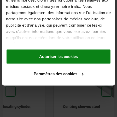
médias sociaux et d'analyser notre trafic. Nous
CAD
partageons également des informations sur l'utilisation de
notre site avec nos partenaires de médias sociaux, de
publicité et d'analyse, qui peuvent combiner celles-ci
DOWNLOADS
avec d'autres informations que vous leur avez fournies
ou qu'ils ont collectées lors de votre utilisation de leurs
Other customers also bought
services.
Autoriser les cookies
03152-20
Paramètres des cookies
Centring sleeves steel