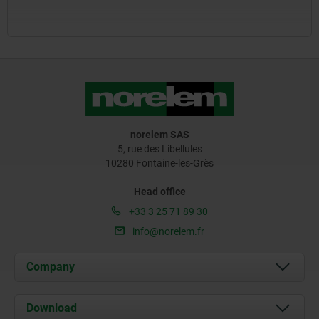
norelem SAS
5, rue des Libellules
10280 Fontaine-les-Grès
Head office
+33 3 25 71 89 30
info@norelem.fr
Company
About us
Download