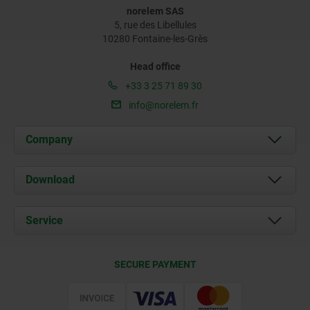
norelem SAS
5, rue des Libellules
10280 Fontaine-les-Grès
Head office
+33 3 25 71 89 30
info@norelem.fr
Company
About us
Download
News
Documents
Service
Contact
Delivery Conditions
SECURE PAYMENT
Certification