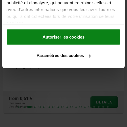
publicité et d'analyse, qui peuvent combiner celles-ci
avec d'autres informations que vous leur avez fournies
NEW
ou qu'ils ont collectées lors de votre utilisation de leurs
07852-01
services.
Autoriser les cookies
Paramètres des cookies
Spring clips open
from
0,61 €
DETAILS
plus sales tax
plus shipping costs