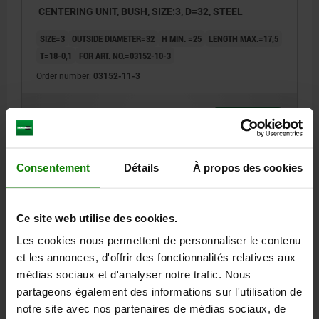
CENTERING UNIT, BUSH, SIZE:3, D=32, STEEL
SIZE=3
OUTSIDE DIAMETER=32
H MIN. =25
LENGTH MAX.=17,5
T=18-0,1
FOR ART. NO.=03152-10-3
Order number:
03152-11-3
37,85 €
DETAILS
plus sales tax
plus shipping costs
Consentement
Détails
À propos des cookies
DETAILS
Ce site web utilise des cookies.
CAD
Les cookies nous permettent de personnaliser le contenu
et les annonces, d'offrir des fonctionnalités relatives aux
DOWNLOADS
médias sociaux et d'analyser notre trafic. Nous
partageons également des informations sur l'utilisation de
Other customers also bought
notre site avec nos partenaires de médias sociaux, de