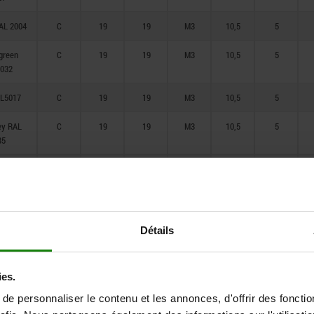
AL 2004
C
19
19
M3
10,5
5
 green
C
19
19
M3
10,5
5
032
AL5017
C
19
19
M3
10,5
5
rey RAL
C
19
19
M3
10,5
5
35
red RAL
C
19
19
M3
10,5
5
20
llow RAL
C
19
19
M3
10,5
5
21
Détails
rey RAL
C
23
23
M3
12
6
21
ies.
AL 2004
C
23
23
M3
12
6
e personnaliser le contenu et les annonces, d'offrir des fonctio