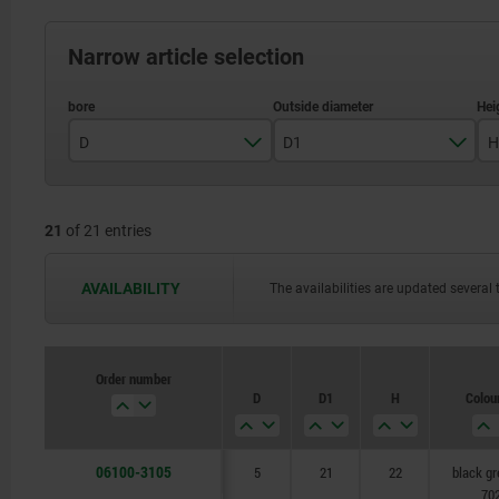
Narrow article selection
D
D1
H
5
21
21
of 21 entries
6
26
8
34
AVAILABILITY
The availabilities are updated several 
Order number
D
D1
H
Colou
06100-3105
5
21
22
black g
70