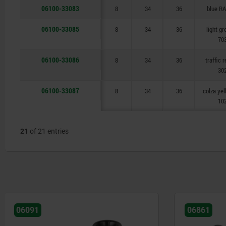
06100-33083
8
34
36
blue R
06100-33085
8
34
36
light g
70
06100-33086
8
34
36
traffic 
30
06100-33087
8
34
36
colza ye
10
21
of 21 entries
06861
06132