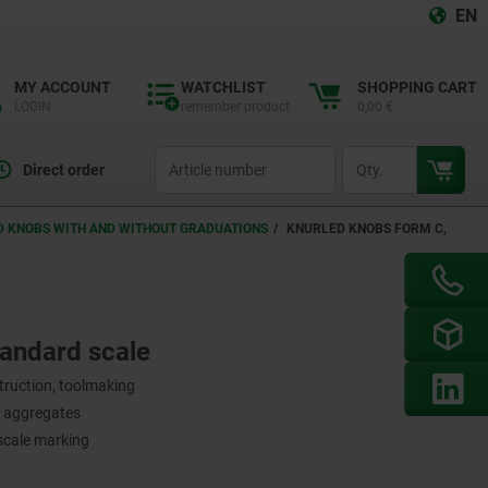
EN
MY ACCOUNT
WATCHLIST
SHOPPING CART
LOGIN
remember product
0,00 €
productCode
qty
Direct order
 KNOBS WITH AND WITHOUT GRADUATIONS
KNURLED KNOBS FORM C,
tandard scale
struction, toolmaking
d aggregates
scale marking