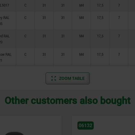
AL5017
C
31
31
M4
17,5
7
rey RAL
C
31
31
M4
17,5
7
35
red RAL
C
31
31
M4
17,5
7
20
llow RAL
C
31
31
M4
17,5
7
21
ZOOM TABLE
Other customers also bought
06070