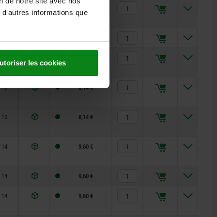
on de notre site avec nos
10
8,13 €
 d'autres informations que
10
8,13 €
10
8,14 €
utoriser les cookies
10
8,14 €
10
8,14 €
14
9,60 €
14
9,60 €
14
9,60 €