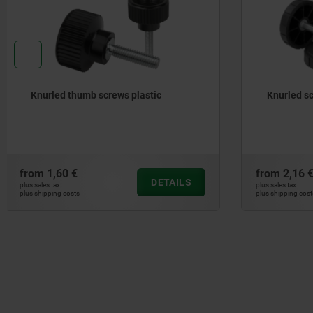
Knurled screws
Knurled h
screws
from
2,16 €
from
0,76 
DETAILS
plus sales tax
plus sales tax
plus shipping costs
plus shipping cos