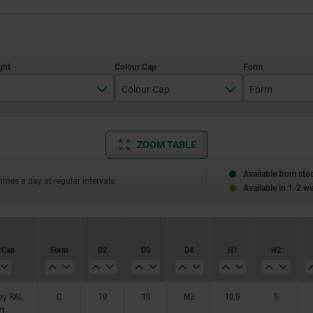
Colour Cap
Form
22
black grey RAL 7021
C
ZOOM TABLE
26
blue RAL5017
36
colza yellow RAL 1021
Available from sto
times a day at regular intervals.
Available in 1-2 w
light grey RAL 7035
orange RAL 2004
r Cap
Form
D2
D3
D4
H1
H2
signal green RAL6032
traffic red RAL 3020
rey RAL
C
19
19
M3
10,5
5
21