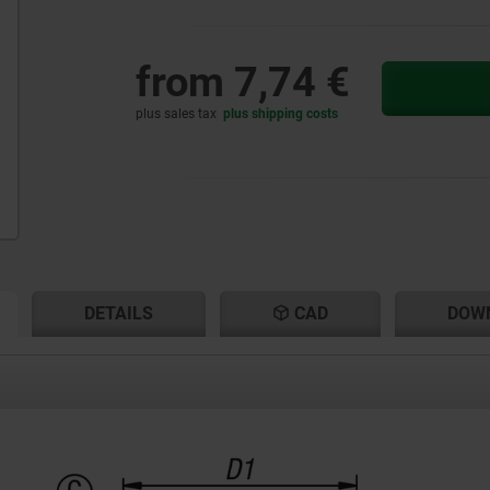
from
7,74 €
plus sales tax
plus shipping costs
RENT
RENT
DETAILS
CAD
DOW