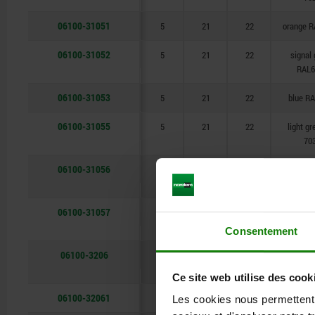
06100-31051
5
21
22
orange R
06100-31052
5
21
22
signal
RAL6
06100-31053
5
21
22
blue R
06100-31055
5
21
22
light g
70
06100-31056
5
21
22
traffic 
30
06100-31057
5
21
22
colza ye
10
Consentement
06100-3206
6
26
26
black g
70
Ce site web utilise des cook
06100-32061
6
26
26
orange R
Les cookies nous permettent d