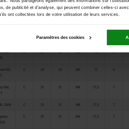
rafic. Nous partageons également des informations sur l'utilisati
 green
C
23
23
M3
12
6
, de publicité et d'analyse, qui peuvent combiner celles-ci avec
032
ils ont collectées lors de votre utilisation de leurs services.
AL5017
C
23
23
M3
12
6
rey RAL
C
23
23
M3
12
6
Paramètres des cookies
A
35
red RAL
C
23
23
M3
12
6
20
llow RAL
C
23
23
M3
12
6
21
rey RAL
C
31
31
M4
17,5
7
21
AL 2004
C
31
31
M4
17,5
7
 green
C
31
31
M4
17,5
7
032