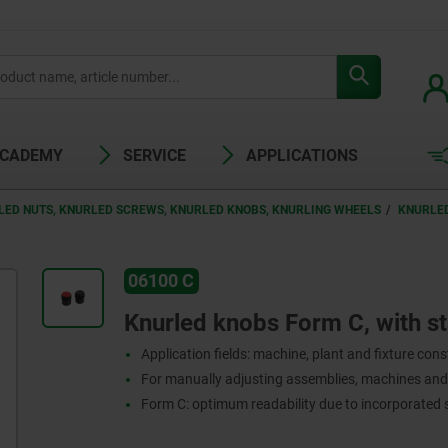
ACADEMY
SERVICE
APPLICATIONS
LED NUTS, KNURLED SCREWS, KNURLED KNOBS, KNURLING WHEELS
KNURLED
06100 C
Knurled knobs Form C, with s
Application fields: machine, plant and fixture con
For manually adjusting assemblies, machines an
Form C: optimum readability due to incorporated 