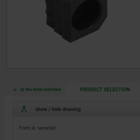
CUR
CUR
PRODUCT SELECTION
to the form overview
TAB:
TAB:
show / hide drawing
Form A: serrated