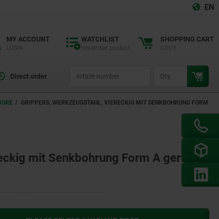
EN
MY ACCOUNT
WATCHLIST
SHOPPING CART
LOGIN
remember product
0,00 €
productCode
qty
Direct order
BORE
GRIPPERS, WERKZEUGSTAHL, VIERECKIG MIT SENKBOHRUNG FORM
eckig mit Senkbohrung Form A geriffelt