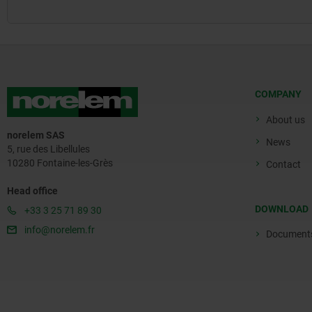
COMPANY
About us
norelem SAS
News
5, rue des Libellules
10280 Fontaine-les-Grès
Contact
Head office
DOWNLOAD
+33 3 25 71 89 30
info@norelem.fr
Document