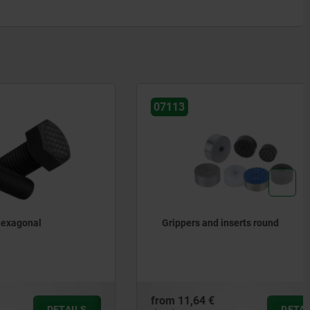
07113
Grippers and inserts round
from
11,64 €
DETAILS
DETAILS