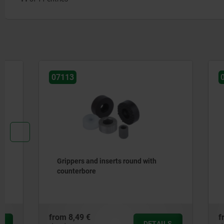
07113
07112
Grippers and inserts round with
Gripper p
counterbore
from
8,49 €
from
10,56
DETAILS