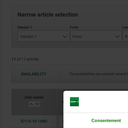
Narrow article selection
Version 1
Form
B
serrated
A
11
of 11 entries
AVAILABILITY
The availabilities are updated several 
Order number
Version 1
Form
B
Consentement
07115-10-12061
serrated
A
12