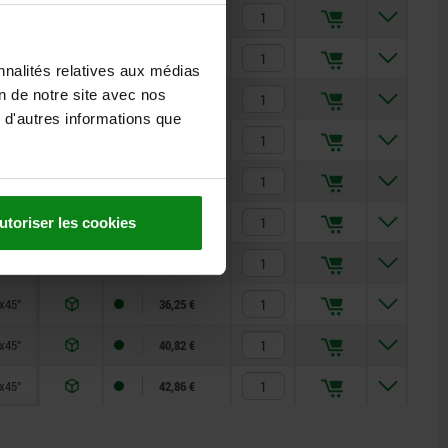
x45°
20,82 €
x45°
22,93 €
nnalités relatives aux médias
on de notre site avec nos
x45°
24,22 €
 d'autres informations que
x45°
26,63 €
x45°
29,30 €
x45°
31,39 €
utoriser les cookies
x45°
34,53 €
x45°
36,25 €
x45°
40,82 €
x45°
42,86 €