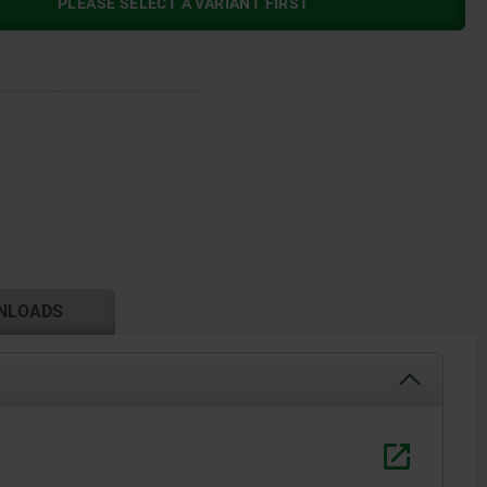
PLEASE SELECT A VARIANT FIRST
NLOADS