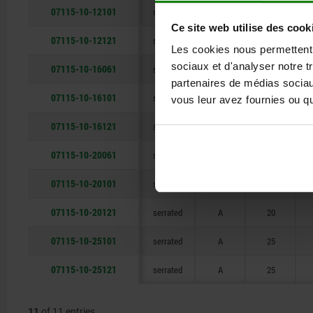
07115-10-12101
serrated
A
12
Ce site web utilise des cook
07115-10-12121
serrated
A
12
Les cookies nous permettent d
sociaux et d'analyser notre t
07115-10-16061
serrated
A
16
partenaires de médias sociaux
07115-10-16101
serrated
A
16
vous leur avez fournies ou qu'
07115-10-16121
serrated
A
16
07115-10-20061
serrated
A
20
07115-10-20101
serrated
A
20
07115-10-20121
serrated
A
20
07115-10-25101
serrated
A
25
07115-10-25121
serrated
A
25
11
of 11 entries