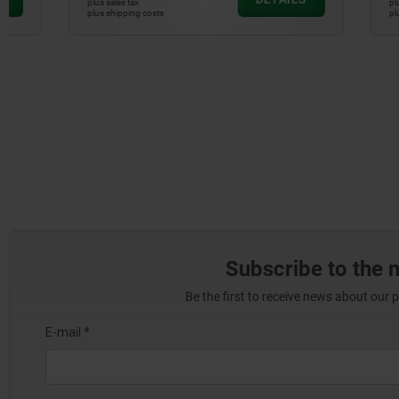
plus sales tax
plus sales tax
plus shipping costs
plus shipping cos
Subscribe to the 
Be the first to receive news about our 