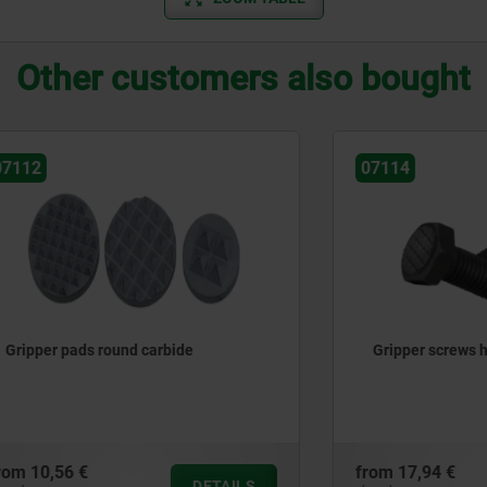
Other customers also bought
07114
ads round carbide
Gripper screws hexagonal
 €
from
17,94 €
DETAILS