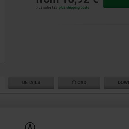
plus sales tax
plus shipping costs
RENT
RENT
DETAILS
CAD
DOW