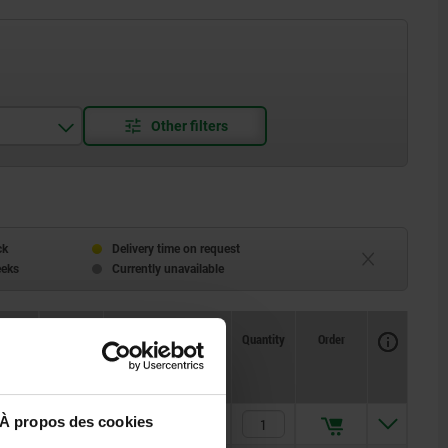
ck
Delivery time on request
eeks
Currently unavailable
Availability
CAD
Quantity
Order
X
Price
À propos des cookies
x45°
18,92 €