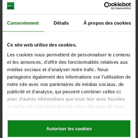
CAD
DOWNLOADS
Consentement
Détails
À propos des cookies
Other customers also bought
Ce site web utilise des cookies.
Les cookies nous permettent de personnaliser le contenu
 inch
2900
et les annonces, d'offrir des fonctionnalités relatives aux
médias sociaux et d'analyser notre trafic. Nous
partageons également des informations sur l'utilisation de
notre site avec nos partenaires de médias sociaux, de
publicité et d'analyse, qui peuvent combiner celles-ci
avec d'autres informations que vous leur avez fournies
ou qu'ils ont collectées lors de votre utilisation de leurs
 tube clamps, aluminium, multi-part for square
T-a
services.
 - inch
tub
Autoriser les cookies