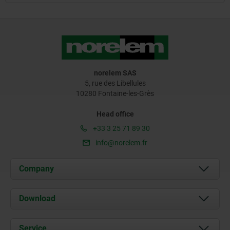
norelem SAS
5, rue des Libellules
10280 Fontaine-les-Grès
Head office
+33 3 25 71 89 30
info@norelem.fr
Company
About us
Download
News
Documents
Service
Contact