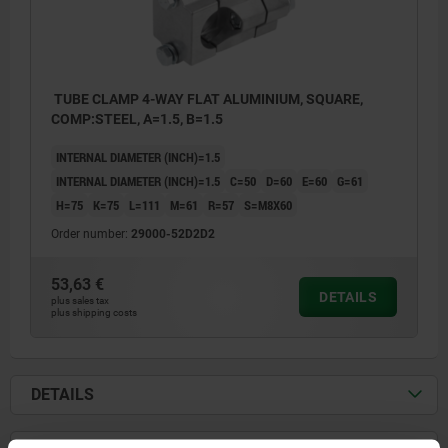
TUBE CLAMP 4-WAY FLAT ALUMINIUM, SQUARE,
COMP:STEEL, A=1.5, B=1.5
INTERNAL DIAMETER (INCH)=1.5
INTERNAL DIAMETER (INCH)=1.5
C=50
D=60
E=60
G=61
H=75
K=75
L=111
M=61
R=57
S=M8X60
Order number:
29000-52D2D2
53,63 €
DETAILS
plus sales tax
plus shipping costs
DETAILS