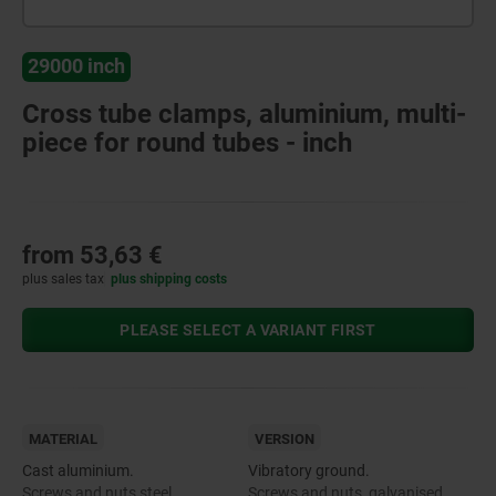
29000 inch
Cross tube clamps, aluminium, multi-
piece for round tubes - inch
from
53,63 €
plus sales tax
plus shipping costs
PLEASE SELECT A VARIANT FIRST
MATERIAL
VERSION
Cast aluminium.
Vibratory ground.
Screws and nuts steel.
Screws and nuts, galvanised.