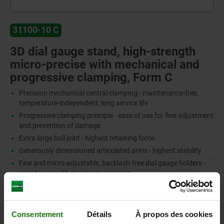
31100-10 C
3D dial gauge stand, high-strength
micro-precise with mechanical and
progressive clamping, Form C
Precision mechanical central clamping - maintenance-free,
temperature-independent, long service life
Progressive clamping principle - ease of use for fine adjustment
and prevention of damage
Extra large ball joint - highest retaining force
Generously dimensioned articulated arms - highest stability
Fine and micro-adjustable, backlash-free dial gauge holders -
easy to use with maximum precision
Consentement
Détails
À propos des cookies