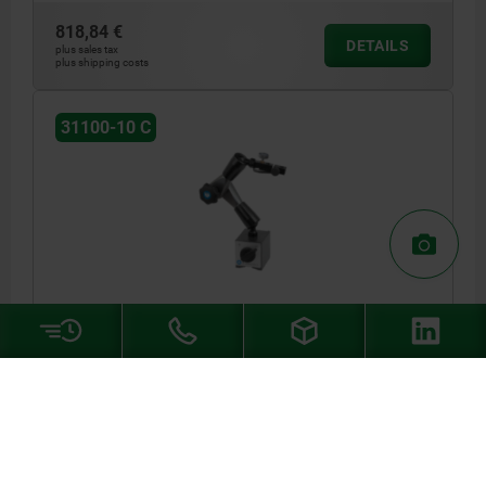
818,84 €
DETAILS
plus sales tax
plus shipping costs
31100-10 C
DIAL GAUGE STAND WITH MAGNETIC BASE,
M.MESSGERÄTEHALTER, FORM:C PLAY-FREE MICRO-
ADJUSTMENT, ALUMINIUM, COMP:STEEL
FORM DEFINITION=PLAY-FREE MICRO-ADJUSTMENT
LENGTH=73
WIDTH=50
HEIGHT=55
RETAINING FORCE (N) =1000
FORM=C
H1=235,2
H2=236,7
L1=90
EFFECTIVE RADIUS=345
Order number:
31100-10-2345