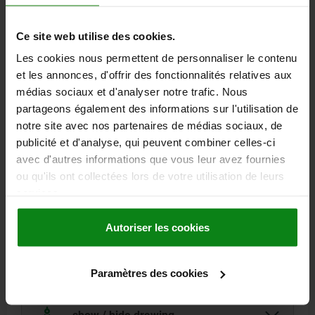
from
818,84 €
plus sales tax
plus shipping costs
Ce site web utilise des cookies.
PLEASE SELECT A VARIANT FIRST
Les cookies nous permettent de personnaliser le contenu
et les annonces, d'offrir des fonctionnalités relatives aux
médias sociaux et d'analyser notre trafic. Nous
partageons également des informations sur l'utilisation de
notre site avec nos partenaires de médias sociaux, de
publicité et d'analyse, qui peuvent combiner celles-ci
to the form overview
avec d'autres informations que vous leur avez fournies
ou qu'ils ont collectées lors de votre utilisation de leurs
PRODUCT SELECTION
services.
Narrow article selection
Autoriser les cookies
FILTER
Paramètres des cookies
show / hide drawing