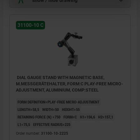
31100-10 C
DIAL GAUGE STAND WITH MAGNETIC BASE,
M.MESSGERÄTEHALTER, FORM:C PLAY-FREE MICRO-
ADJUSTMENT, ALUMINIUM, COMP:STEEL
FORM DEFINITION=PLAY-FREE MICRO-ADJUSTMENT
LENGTH=58,5
WIDTH=50
HEIGHT=55
RETAINING FORCE (N) =750
FORM=C
H1=156,6
H2=157,1
L1=75,5
EFFECTIVE RADIUS=225
Order number:
31100-10-2225