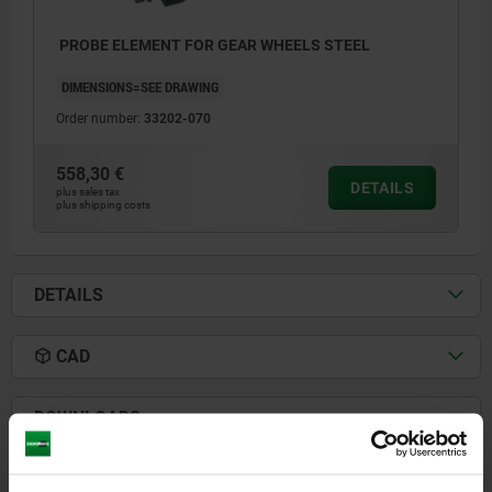
PROBE ELEMENT FOR GEAR WHEELS STEEL
DIMENSIONS=SEE DRAWING
Order number:
33202-070
558,30 €
DETAILS
plus sales tax
plus shipping costs
DETAILS
CAD
DOWNLOADS
Other customers also bought