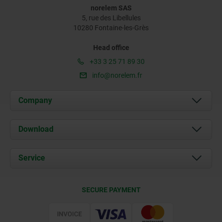
norelem SAS
5, rue des Libellules
10280 Fontaine-les-Grès
Head office
+33 3 25 71 89 30
info@norelem.fr
Company
About us
Download
News
Documents
Service
Contact
Delivery Conditions
SECURE PAYMENT
Certification