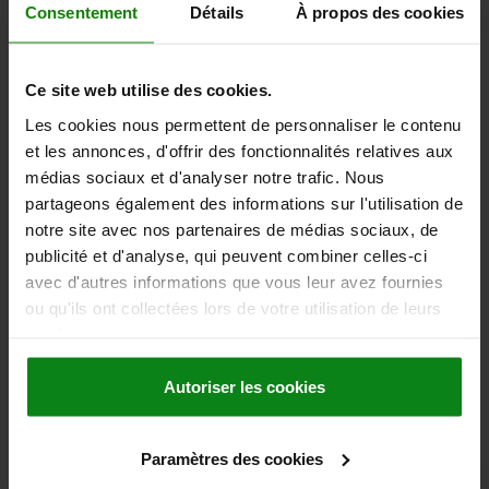
Consentement
Détails
À propos des cookies
NEW
5
22250-
Ce site web utilise des cookies.
Les cookies nous permettent de personnaliser le contenu
et les annonces, d'offrir des fonctionnalités relatives aux
médias sociaux et d'analyser notre trafic. Nous
partageons également des informations sur l'utilisation de
notre site avec nos partenaires de médias sociaux, de
publicité et d'analyse, qui peuvent combiner celles-ci
s, duplex, 3/4" x 7/16" DIN ISO 606, ready to
Sprocke
install
avec d'autres informations que vous leur avez fournies
ou qu'ils ont collectées lors de votre utilisation de leurs
services.
7 €
from
31
Autoriser les cookies
DETAILS
plus sales tax
osts
plus shipping
Paramètres des cookies