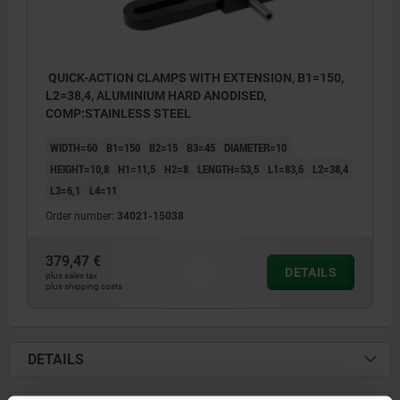
QUICK-ACTION CLAMPS WITH EXTENSION, B1=150,
L2=38,4, ALUMINIUM HARD ANODISED,
COMP:STAINLESS STEEL
WIDTH=60
B1=150
B2=15
B3=45
DIAMETER=10
HEIGHT=10,8
H1=11,5
H2=8
LENGTH=53,5
L1=83,6
L2=38,4
L3=6,1
L4=11
Order number:
34021-15038
379,47 €
DETAILS
plus sales tax
plus shipping costs
DETAILS