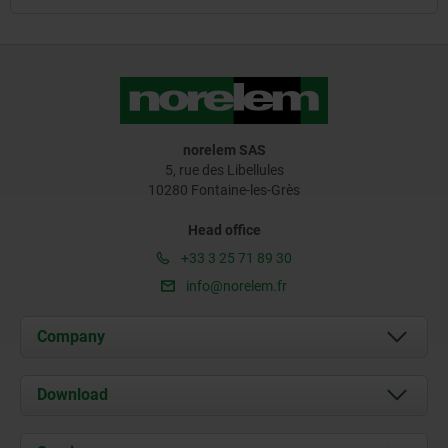
norelem SAS
5, rue des Libellules
10280 Fontaine-les-Grès
Head office
+33 3 25 71 89 30
info@norelem.fr
Company
About us
Download
News
Documents