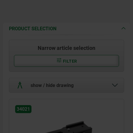
PRODUCT SELECTION
Narrow article selection
FILTER
show / hide drawing
34021