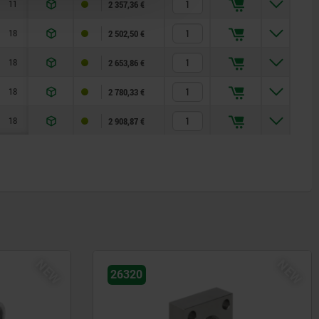
11
6,6
40
50
20
5
6
2 357,36 €
18
11
60
72
30
8
9
2 502,50 €
18
11
60
72
30
8
9
2 653,86 €
18
11
60
72
30
8
9
2 780,33 €
18
11
60
72
30
8
9
2 908,87 €
NEW
NEW
26320