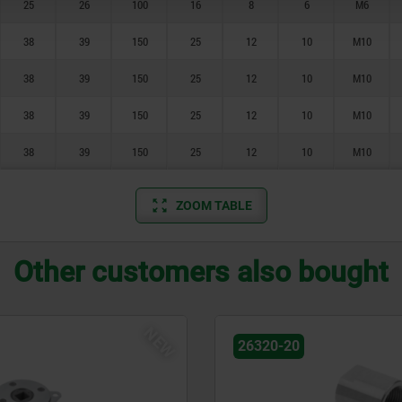
25
26
100
16
8
6
M6
38
39
150
25
12
10
M10
38
39
150
25
12
10
M10
38
39
150
25
12
10
M10
38
39
150
25
12
10
M10
ZOOM TABLE
Other customers also bought
NEW
26320-20