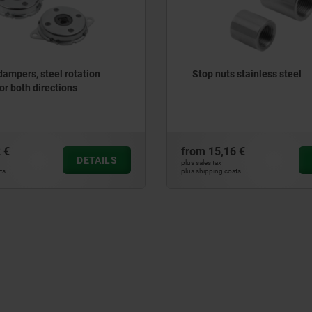
dampers, steel rotation
Stop nuts stainless steel
t or both directions
 €
from
15,16 €
DETAILS
plus sales tax
ts
plus shipping costs