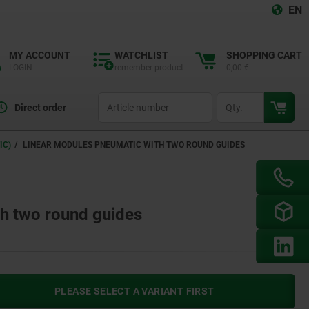
EN
MY ACCOUNT
WATCHLIST
SHOPPING CART
LOGIN
remember product
0,00 €
productCode
qty
Direct order
IC)
LINEAR MODULES PNEUMATIC WITH TWO ROUND GUIDES
h two round guides
PLEASE SELECT A VARIANT FIRST