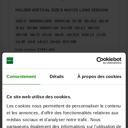
HOLDER VERTICAL SIZE:8 46X129, LONG VERSION
SIZE=8
VERSION=LONG
WIDTH=46
B1=36
B2=25,5
B3=10
D=4,2
D2=M4
HEIGHT=129
H1=120
H2=4,7
H4=123
H5=108
H6=72
H7=33
H8=81
H9=22,9
H10=1,5
L1=23
L2=30
L3=4
L4=2,3
L5=6,5
H11=108
Order number:
21091-082
111,72 €
DETAILS
plus sales tax
plus shipping costs
Consentement
Détails
À propos des cookies
21091
Ce site web utilise des cookies.
Les cookies nous permettent de personnaliser le contenu
et les annonces, d'offrir des fonctionnalités relatives aux
médias sociaux et d'analyser notre trafic. Nous
partageons également des informations sur l'utilisation de