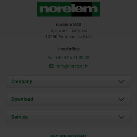
norelem SAS
5, rue des Libellules
10280 Fontaine-les-Grès
Head office
+33 3 25 71 89 30
info@norelem.fr
Company
About us
Download
News
Documents
Service
Contact
Delivery Conditions
SECURE PAYMENT