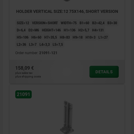
HOLDER VERTICAL SIZE:12 75X146, SHORT VERSION
SIZE=12
VERSION=SHORT
WIDTH=75
B1=60
B2=42,4
B3=30
D=6,4
D2=M6
HEIGHT=146
H1=136
H2=5,7
H4=131
H5=106
H6=60
H7=35,5
H8=83
H9=18
H10=3
L1=27
L2=36
L3=7
L4=3,3
L5=7,5
Order number:
21091-121
158,09 €
DETAILS
plus sales tax
plus shipping costs
21091