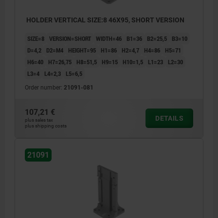
HOLDER VERTICAL SIZE:8 46X95, SHORT VERSION
SIZE=8
VERSION=SHORT
WIDTH=46
B1=36
B2=25,5
B3=10
D=4,2
D2=M4
HEIGHT=95
H1=86
H2=4,7
H4=86
H5=71
H6=40
H7=26,75
H8=51,5
H9=15
H10=1,5
L1=23
L2=30
L3=4
L4=2,3
L5=6,5
Order number:
21091-081
107,21 €
DETAILS
plus sales tax
plus shipping costs
21091