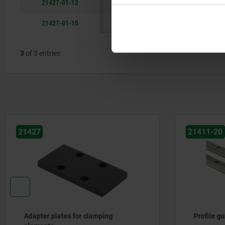
21427-01-12
12
20
13
10
21427-01-15
15
25
14
14
3
of 3 entries
21411-20
21411-
Profile guide rails
Carriag