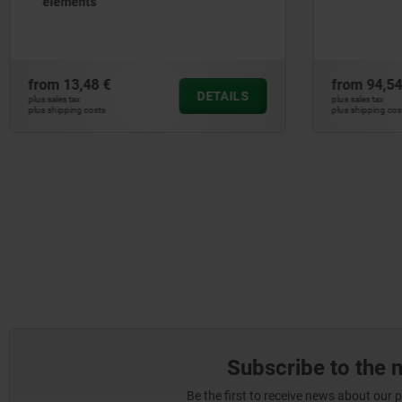
from
94,54 €
from
89,
DETAILS
plus sales tax
plus sales tax
plus shipping costs
plus shipping 
Subscribe to the 
Be the first to receive news about our 