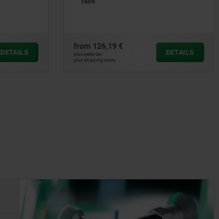
from
63,11 €
DETAILS
DETAILS
plus sales tax
plus shipping costs