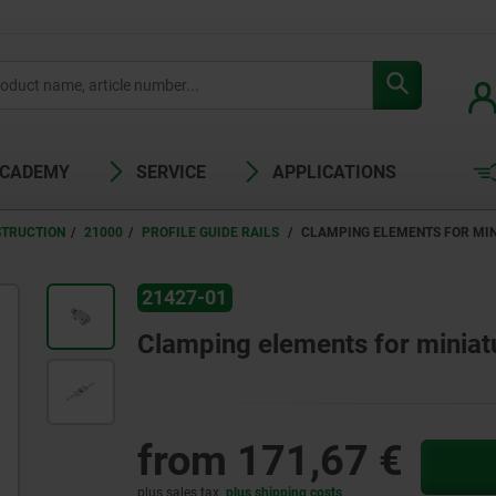
ACADEMY
SERVICE
APPLICATIONS
STRUCTION
21000
PROFILE GUIDE RAILS
CLAMPING ELEMENTS FOR MIN
21427-01
Clamping elements for miniatur
from
171,67 €
plus sales tax
plus shipping costs