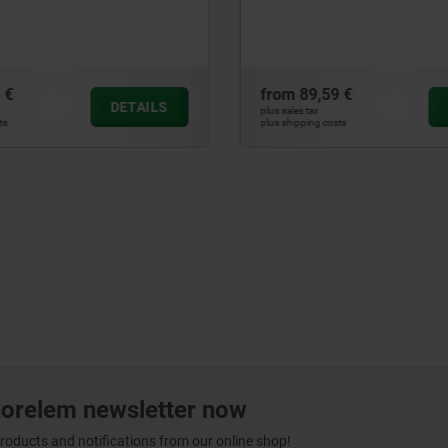
rails
59 €
from
126,19 €
DETAILS
plus sales tax
costs
plus shipping costs
norelem newsletter now
products and notifications from our online shop!