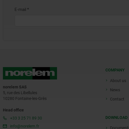
COMPANY
About us
norelem SAS
News
5, rue des Libellules
10280 Fontaine-les-Grès
Contact
Head office
DOWNLOAD
+33 3 25 71 89 30
info@norelem.fr
Document