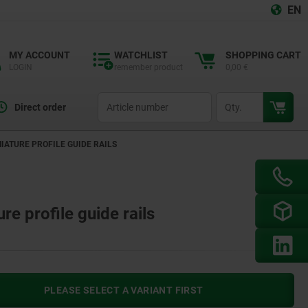
EN
MY ACCOUNT
WATCHLIST
SHOPPING CART
LOGIN
remember product
0,00 €
productCode
qty
Direct order
IATURE PROFILE GUIDE RAILS
e profile guide rails
PLEASE SELECT A VARIANT FIRST