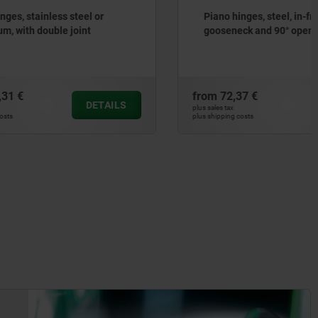
el or
Piano hinges, steel, in-frame, with
nt
gooseneck and 90° opening angle
from
72,37 €
DETAILS
DETAILS
plus sales tax
plus shipping costs