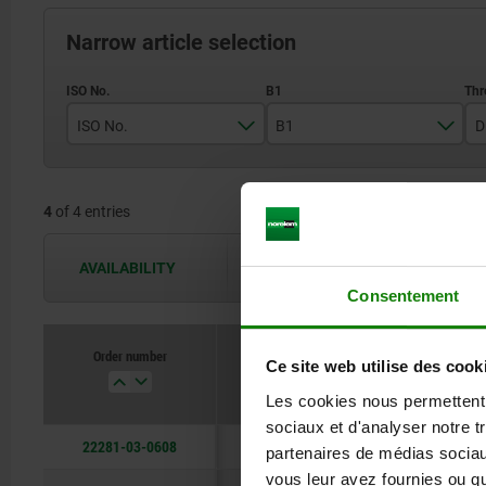
Narrow article selection
ISO No.
B1
D
06 B-1
10,2
4
of 4 entries
08 B-1
13,9
10 B-1
16,5
AVAILABILITY
The availabilities are updated several 
Consentement
12 B-1
19,5
Order number
Ce site web utilise des cook
ISO No.
B1
Les cookies nous permettent d
sociaux et d'analyser notre t
22281-03-0608
06 B-1
10,2
partenaires de médias sociaux
vous leur avez fournies ou qu'