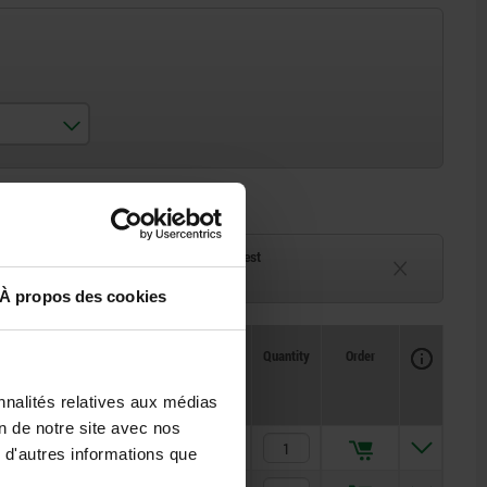
ck
Delivery time on request
eeks
Currently unavailable
À propos des cookies
Availability
CAD
Quantity
Order
Price
nnalités relatives aux médias
on de notre site avec nos
12,47 €
 d'autres informations que