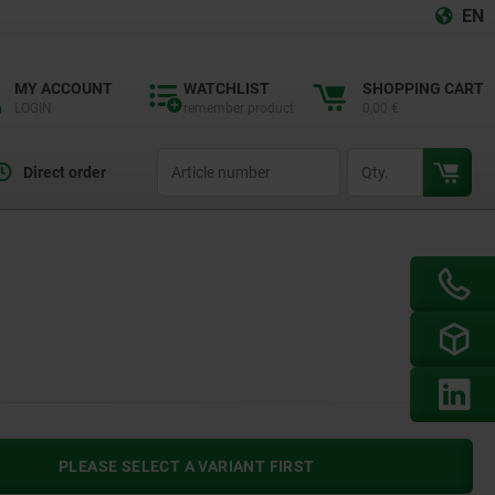
EN
MY ACCOUNT
WATCHLIST
SHOPPING CART
LOGIN
remember product
0,00 €
productCode
qty
Direct order
PLEASE SELECT A VARIANT FIRST