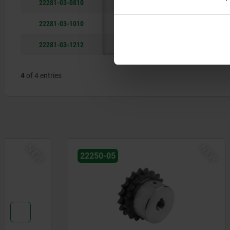
22281-03-0810
08 B-1
13,9
22281-03-1010
10 B-1
16,5
22281-03-1212
12 B-1
19,5
4
of 4 entries
NEW
22250-05
22250-05