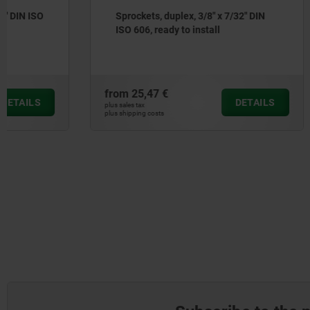
Sprockets, duplex, 3/8" x 7/32" DIN
Sprockets,
ISO 606, ready to install
ISO 606, r
from
25,47 €
from
31,88
DETAILS
plus sales tax
plus sales tax
plus shipping costs
plus shipping cos