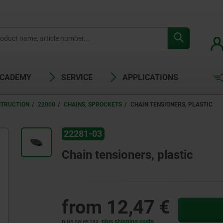
ACADEMY
SERVICE
APPLICATIONS
STRUCTION
22000
CHAINS, SPROCKETS
CHAIN TENSIONERS, PLASTIC
22281-03
Chain tensioners, plastic
from
12,47 €
plus sales tax
plus shipping costs