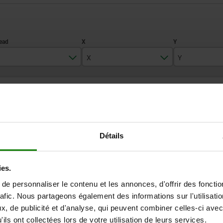
X
Y
8
74
40
ZOOM TABLE
10
96
50
12
125
55
Available from sto
times a day at regular intervals.
Available in 1-2 w
Détails
147
80
ies.
D
X
Y
e personnaliser le contenu et les annonces, d'offrir des fonctio
rafic. Nous partageons également des informations sur l'utilisati
8
74
40
, de publicité et d'analyse, qui peuvent combiner celles-ci avec
ils ont collectées lors de votre utilisation de leurs services.