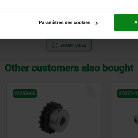
10
96
50
10
125
55
Paramètres des cookies
A
12
147
80
ZOOM TABLE
Other customers also bought
NEW
27877-41