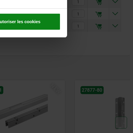
14,28 €
19,72 €
utoriser les cookies
26,66 €
NEW
NEW
27877-80