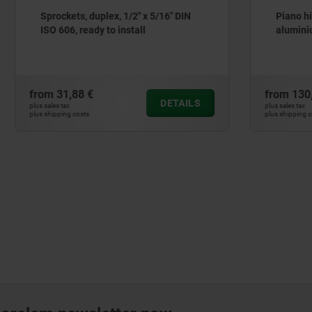
 duplex, 1/2" x 5/16" DIN
Piano hinges, stainless ste
eady to install
aluminium, with double joi
 €
from
130,31 €
DETAILS
plus sales tax
ts
plus shipping costs