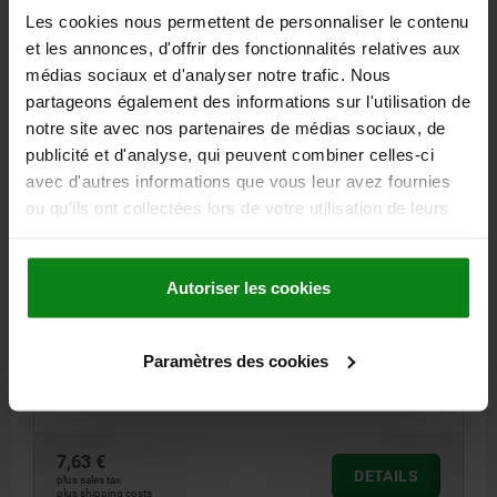
Les cookies nous permettent de personnaliser le contenu
4,57 €
DETAILS
plus sales tax
et les annonces, d'offrir des fonctionnalités relatives aux
plus shipping costs
médias sociaux et d'analyser notre trafic. Nous
partageons également des informations sur l'utilisation de
22212 E
notre site avec nos partenaires de médias sociaux, de
publicité et d'analyse, qui peuvent combiner celles-ci
avec d'autres informations que vous leur avez fournies
ou qu'ils ont collectées lors de votre utilisation de leurs
services.
Autoriser les cookies
LINK 1x, FORM:E LINK WITH SPRING CLIP CONNE,
STAINLESS STEEL, ISO=16B-1
Paramètres des cookies
ISO NO.=16 B-1
P=25,4
SUITABLE FOR CHAINS=1 X 17,02 MM
Order number:
22212-31001702
7,63 €
DETAILS
plus sales tax
plus shipping costs