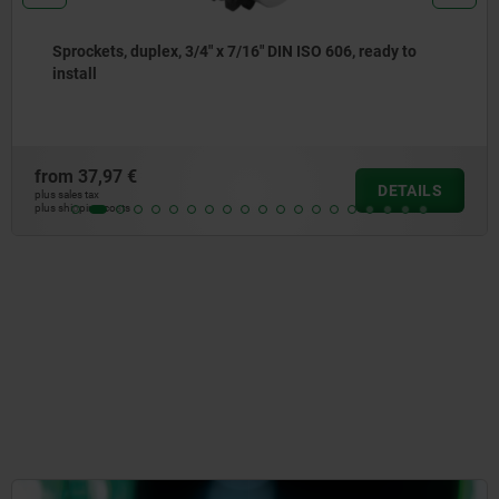
6" DIN ISO 606, ready to
Sprockets, duplex, 5/8" x 3
install
from
33,41 €
DETAILS
plus sales tax
plus shipping costs