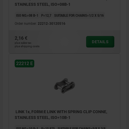
STAINLESS STEEL, ISO=08B-1
ISO NO.=08 B-1
P=12,7
SUITABLE FOR CHAINS=1/2 X 5/16
Order number:
22212-30120516
2,16 €
DETAILS
plus sales tax
plus shipping costs
22212 E
LINK 1x, FORM:E LINK WITH SPRING CLIP CONNE,
STAINLESS STEEL, ISO=10B-1
ISO NO.=10 B-1
P=15,875
SUITABLE FOR CHAINS=5/8 X 3/8