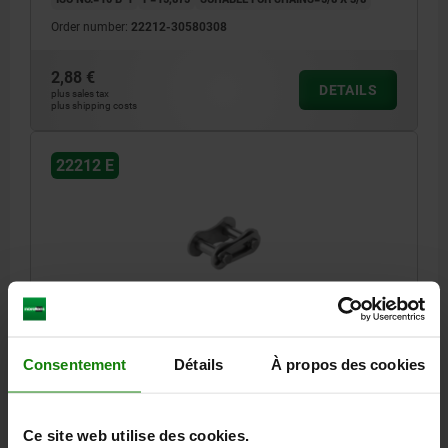
Order number:
22212-30580308
2,88 €
DETAILS
plus sales tax
plus shipping costs
22212 E
LINK 1x, FORM:E LINK WITH SPRING CLIP CONNE,
STAINLESS STEEL, ISO=12B-1
Consentement
Détails
À propos des cookies
ISO NO.=12 B-1
P=19,05
SUITABLE FOR CHAINS=3/4 X 7/16
Order number:
22212-30340716
Ce site web utilise des cookies.