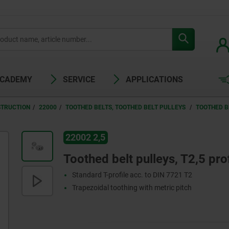
ACADEMY
SERVICE
APPLICATIONS
STRUCTION
22000
TOOTHED BELTS, TOOTHED BELT PULLEYS
TOOTHED B
22002 2,5
Toothed belt pulleys, T2,5 prof
Standard T-profile acc. to DIN 7721 T2
Trapezoidal toothing with metric pitch