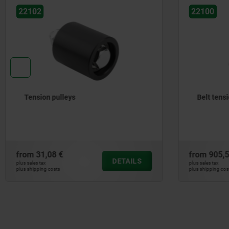
22102
22100
Tension pulleys
Belt tens
from
31,08 €
from
905,5
DETAILS
plus sales tax
plus sales tax
plus shipping costs
plus shipping cos