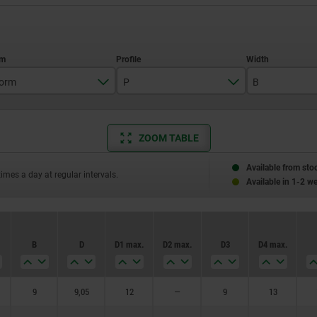
orm
P
B
A
T2,5
9
ZOOM TABLE
B
10
P
Available from sto
times a day at regular intervals.
Available in 1-2 w
B
D
D1 max.
D2 max.
D3
D4 max.
9
9,05
12
—
9
13