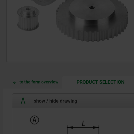
CUR
CUR
PRODUCT SELECTION
to the form overview
TAB:
TAB:
show / hide drawing