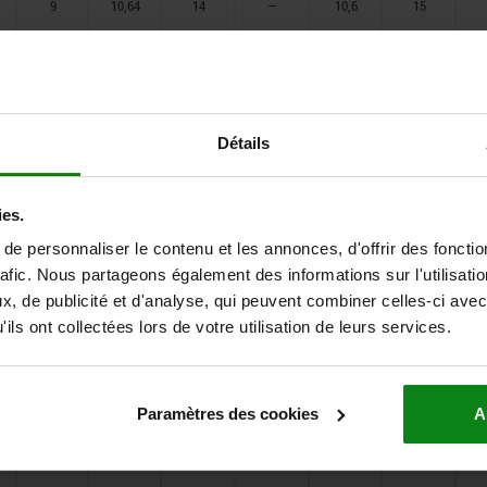
9
10,64
14
—
10,6
15
9
11,44
15
—
11
15
9
12,23
16
—
12,2
16
10
13,82
10
3
13,8
18
Détails
10
14,62
10
3
14,6
18
ies.
10
15,42
11
3
15,4
19,5
e personnaliser le contenu et les annonces, d'offrir des fonctio
10
17,01
11
3
17
23
rafic. Nous partageons également des informations sur l'utilisati
, de publicité et d'analyse, qui peuvent combiner celles-ci avec
10
18,6
12
3
18,55
23
ils ont collectées lors de votre utilisation de leurs services.
10
19,39
13
3
19,35
23
10
20,19
14
4
20,15
25
Paramètres des cookies
A
10
21,78
14
4
21,75
25