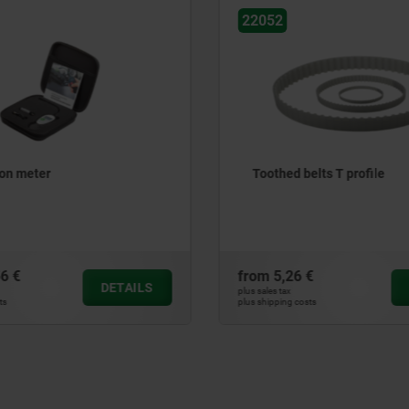
22052
ion meter
Toothed belts T profile
6 €
from
5,26 €
DETAILS
plus sales tax
ts
plus shipping costs