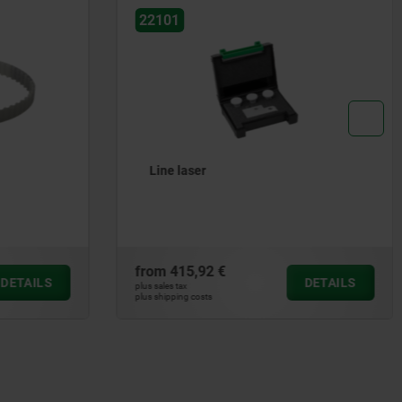
22101
Line laser
from
415,92 €
DETAILS
DETAILS
plus sales tax
plus shipping costs