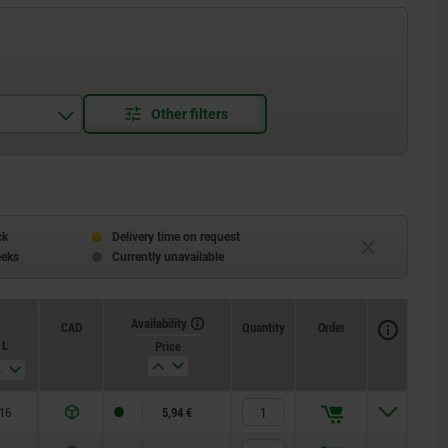
ck
Delivery time on request
eeks
Currently unavailable
Availability
CAD
Quantity
Order
L
Price
16
5,94 €