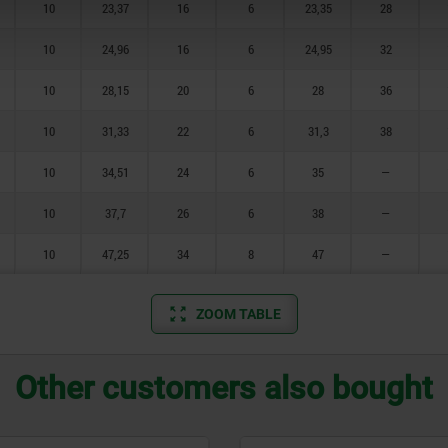
10
23,37
16
6
23,35
28
10
24,96
16
6
24,95
32
10
28,15
20
6
28
36
10
31,33
22
6
31,3
38
10
34,51
24
6
35
—
10
37,7
26
6
38
—
10
47,25
34
8
47
—
ZOOM TABLE
Other customers also bought