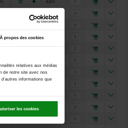
16
6,23 €
16
6,35 €
16
6,46 €
16
5,51 €
À propos des cookies
16
5,56 €
16
5,65 €
nnalités relatives aux médias
16
5,69 €
on de notre site avec nos
 d'autres informations que
16
5,77 €
16
5,89 €
16
6,04 €
utoriser les cookies
16
6,04 €