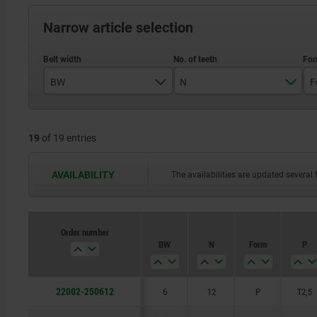
Narrow article selection
BW
N
F
6
19
of 19 entries
12
AVAILABILITY
The availabilities are updated several 
14
15
Order number
16
BW
N
Form
P
18
22002-250612
6
12
P
T2,5
19