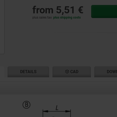
from
5,51 €
plus sales tax
plus shipping costs
RENT
RENT
DETAILS
CAD
DOW