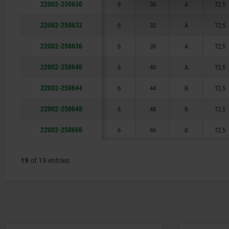
22002-250630
6
30
A
T2,5
60
22002-250632
6
32
A
T2,5
22002-250636
6
36
A
T2,5
22002-250640
6
40
A
T2,5
22002-250644
6
44
B
T2,5
22002-250648
6
48
B
T2,5
22002-250660
6
60
B
T2,5
19
of 19 entries