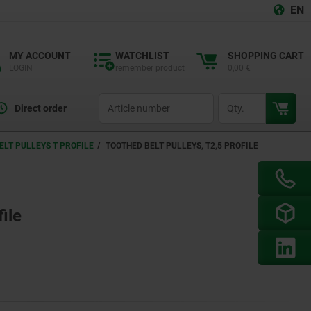
EN
MY ACCOUNT
WATCHLIST
SHOPPING CART
LOGIN
remember product
0,00 €
productCode
qty
Direct order
ELT PULLEYS T PROFILE
TOOTHED BELT PULLEYS, T2,5 PROFILE
ile