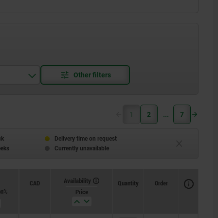
1
2
7
ck
Delivery time on request
eeks
Currently unavailable
Availability
CAD
Quantity
Order
on %
Price