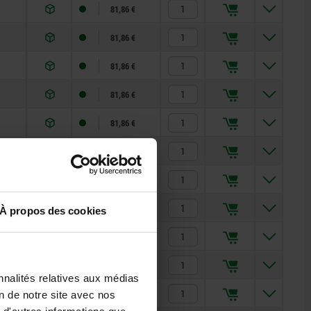
81,86 €
81,86 €
81,86 €
81,86 €
81,86 €
81,86 €
81,86 €
81,86 €
À propos des cookies
81,86 €
81,86 €
nnalités relatives aux médias
81,86 €
on de notre site avec nos