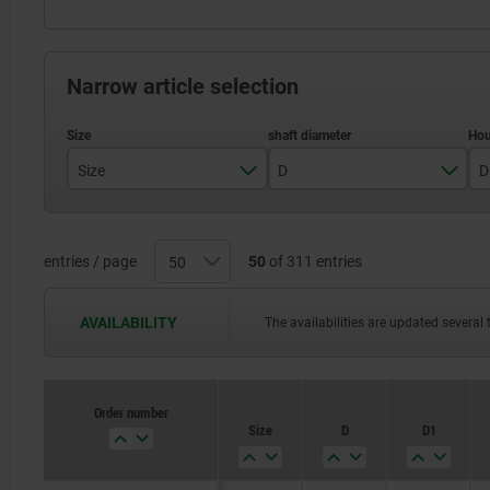
Narrow article selection
Size
D
D
06/15
6
08/19
8
entries / page
50
of 311 entries
10/23
10
AVAILABILITY
The availabilities are updated several 
14/28
14
Order number
Size
D
D1