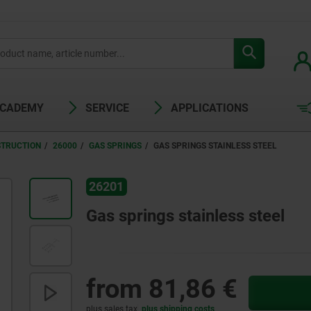
ACADEMY
SERVICE
APPLICATIONS
STRUCTION
26000
GAS SPRINGS
GAS SPRINGS STAINLESS STEEL
26201
Gas springs stainless steel
from
81,86 €
plus sales tax
plus shipping costs