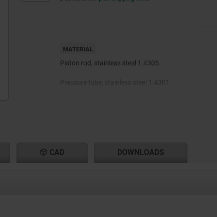
MATERIAL
Piston rod, stainless steel 1.4305.
Pressure tube, stainless steel 1.4301.
Filling medium: oil, nitrogen.
CAD
DOWNLOADS