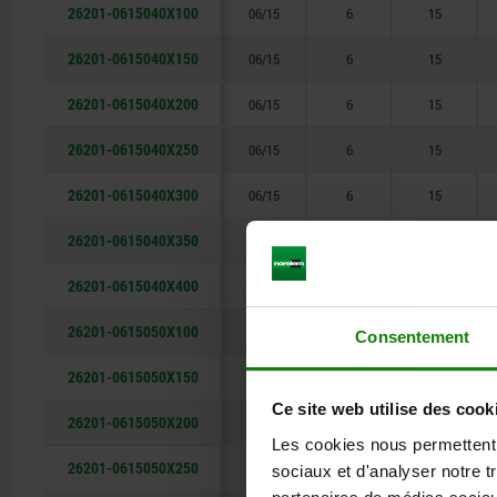
26201-0615040X100
06/15
6
15
26201-0615040X150
06/15
6
15
26201-0615040X200
06/15
6
15
26201-0615040X250
06/15
6
15
26201-0615040X300
06/15
6
15
26201-0615040X350
06/15
6
15
26201-0615040X400
06/15
6
15
26201-0615050X100
06/15
6
15
Consentement
26201-0615050X150
06/15
6
15
Ce site web utilise des cook
26201-0615050X200
06/15
6
15
Les cookies nous permettent d
26201-0615050X250
06/15
6
15
sociaux et d'analyser notre t