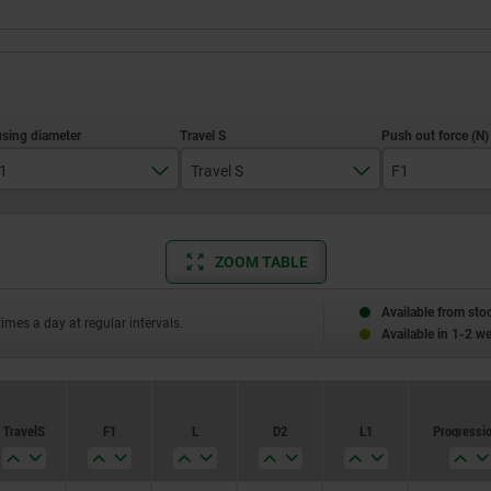
1
Travel S
F1
15
19
ZOOM TABLE
40
100
23
Available from sto
50
150
times a day at regular intervals.
Available in 1-2 w
28
60
200
80
250
Travel S
F1
L
D2
L1
Progressi
100
300