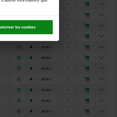
 d'autres informations que
81,86 €
81,86 €
81,86 €
utoriser les cookies
84,90 €
84,90 €
84,90 €
84,90 €
84,90 €
84,90 €
84,90 €
88,03 €