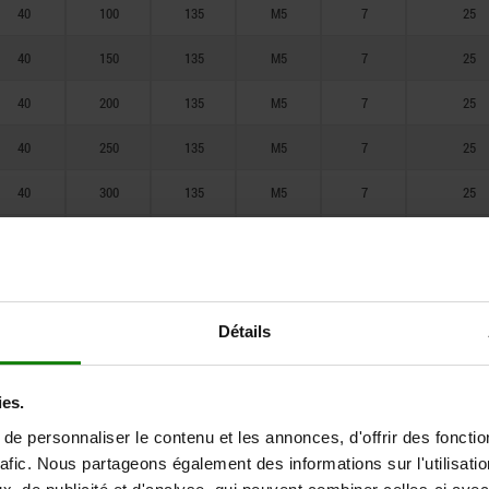
120
350
40
100
135
M5
7
25
150
400
40
150
135
M5
7
25
160
500
40
200
135
M5
7
25
180
600
40
250
135
M5
7
25
200
700
40
300
135
M5
7
25
220
800
40
350
135
M5
7
25
250
40
400
135
M5
7
25
300
50
100
155
M5
7
25
Détails
350
50
150
155
M5
7
25
400
ies.
50
200
155
M5
7
25
e personnaliser le contenu et les annonces, d'offrir des fonctio
50
250
155
M5
7
25
rafic. Nous partageons également des informations sur l'utilisati