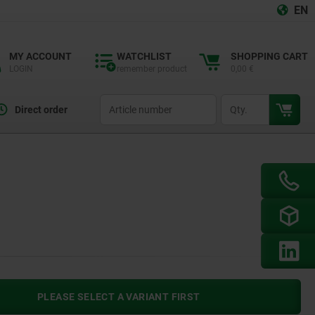
EN
MY ACCOUNT
WATCHLIST
SHOPPING CART
LOGIN
remember product
0,00 €
productCode
qty
Direct order
PLEASE SELECT A VARIANT FIRST