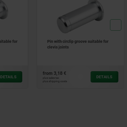
uitable for
Pin with circlip groove suitable for
clevis joints
from
3,18 €
DETAILS
DETAILS
plus sales tax
plus shipping costs