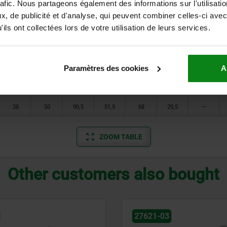
15
20
33,5
22,9
25
11,5
0,5
rafic. Nous partageons également des informations sur l'utilisati
, de publicité et d'analyse, qui peuvent combiner celles-ci avec
17
24
41
24,9
31,5
13,5
1
ils ont collectées lors de votre utilisation de leurs services.
21
28
49,5
30,3
38
16
1
25
32
57,5
34,3
44
18
1,5
Paramètres des cookies
A
30
42
76,5
43,3
58
23,5
1,5
38
50
90,5
51,9
68
29,5
—
ZOOM TABLE
Other customers also bought
27621-03