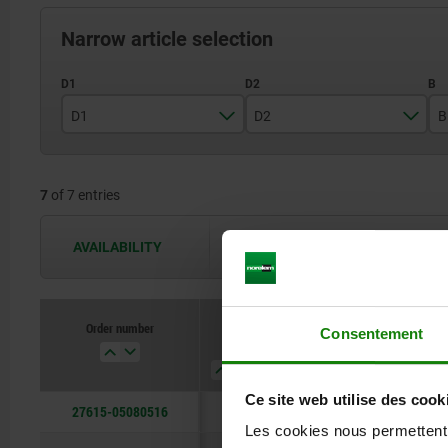
Narrow article selection
D1
D2
B
5
M5
7
of 7 entries
6
M6
8
M8
AVAILABILITY
The availabilities are updated several 
10
M10
12
M12
Order number
Consentement
D1
D2
B
C
16
M16
20
M20
Ce site web utilise des cook
27615-05080516
5
M5
16
8
Les cookies nous permettent d