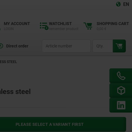
EN
MY ACCOUNT
WATCHLIST
SHOPPING CART
LOGIN
remember product
0,00 €
productCode
qty
Direct order
ESS STEEL
nless steel
PLEASE SELECT A VARIANT FIRST