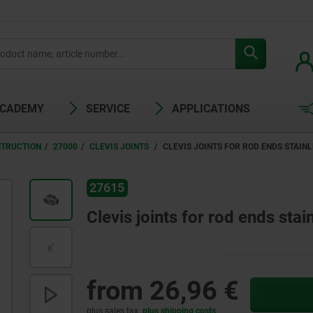
ACADEMY
SERVICE
APPLICATIONS
STRUCTION
27000
CLEVIS JOINTS
CLEVIS JOINTS FOR ROD ENDS STAINL
27615
Clevis joints for rod ends stai
from
26,96 €
plus sales tax
plus shipping costs