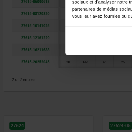
27615-06090618
6
M6
18
9
sociaux et d'analyser notre t
partenaires de médias sociaux
27615-08120820
8
M8
20
12
vous leur avez fournies ou qu'
27615-10141025
10
M10
25
14
27615-12161229
12
M12
29
16
27615-16211638
16
M16
38
21
27615-20252045
20
M20
45
25
7
of 7 entries
27624
27624-05