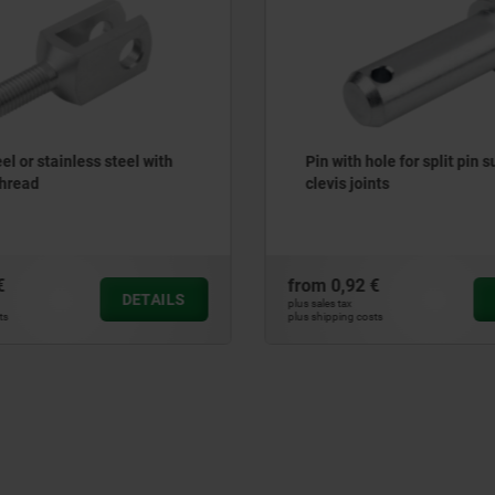
eel or stainless steel with
Pin with hole for split pin s
thread
clevis joints
€
from
0,92 €
DETAILS
plus sales tax
ts
plus shipping costs