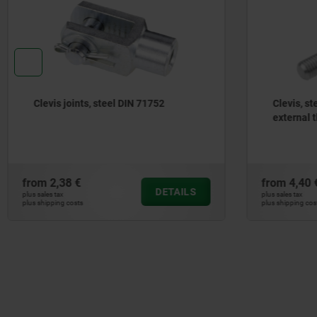
Clevis joints, steel DIN 71752
Clevis, st
external 
from
2,38 €
from
4,40 
DETAILS
plus sales tax
plus sales tax
plus shipping costs
plus shipping cos