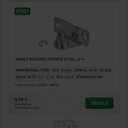
27657
ANGLE BRACKET, FORM:B STEEL, D=6
MAIN MATERIAL=STEEL
D=6
D1=3,4
FORM=B
A=19
A1=4,25
A2=10
B=10
L=7
L1=4
R=4
T=1,5
STRENGTH N=180
Order number:
27657-10610
8,34 €
DETAILS
plus sales tax
plus shipping costs
1
2