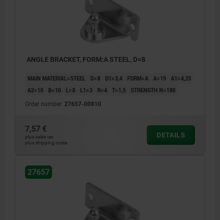
ANGLE BRACKET, FORM:A STEEL, D=8
MAIN MATERIAL=STEEL
D=8
D1=3,4
FORM=A
A=19
A1=4,25
A2=10
B=10
L=8
L1=3
R=4
T=1,5
STRENGTH N=180
Order number:
27657-00810
7,57 €
DETAILS
plus sales tax
plus shipping costs
27657