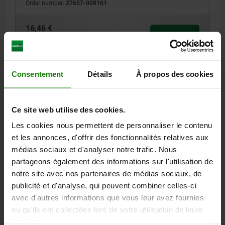
Order number:
27657-008161
16,46 €
DETAILS
plus sales tax
plus shipping costs
27657
Consentement
Détails
À propos des cookies
Ce site web utilise des cookies.
Les cookies nous permettent de personnaliser le contenu
et les annonces, d'offrir des fonctionnalités relatives aux
médias sociaux et d'analyser notre trafic. Nous
ANGLE BRACKET, FORM:A STAINLESS STEEL, D=10
partageons également des informations sur l'utilisation de
notre site avec nos partenaires de médias sociaux, de
MAIN MATERIAL=STAINLESS STEEL
D=10
D1=5,3
FORM=A
publicité et d'analyse, qui peuvent combiner celles-ci
A=40
A1=10
A2=16
B=20
L=9
L1=3
R=10
T=2
avec d'autres informations que vous leur avez fournies
STRENGTH N=800
ou qu'ils ont collectées lors de votre utilisation de leurs
Order number:
27657-010161
services.