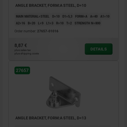
ANGLE BRACKET, FORM:A STEEL, D=10
MAIN MATERIAL=STEEL
D=10
D1=5,3
FORM=A
A=40
A1=10
A2=16
B=20
L=9
L1=3
R=10
T=2
STRENGTH N=800
Order number:
27657-01016
8,87 €
DETAILS
plus sales tax
plus shipping costs
27657
ANGLE BRACKET, FORM:A STEEL, D=13