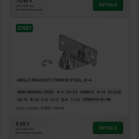
16,46 €
DETAILS
plus sales tax
plus shipping costs
27657
ANGLE BRACKET, FORM:B STEEL, D=4
MAIN MATERIAL=STEEL
D=4
D1=3,4
FORM=B
A=19
A1=4,25
A2=10
B=10
L=5
L1=2
R=4
T=1,5
STRENGTH N=180
Order number:
27657-10410
8,08 €
DETAILS
plus sales tax
plus shipping costs