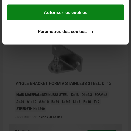
16,46 €
Autoriser les cookies
DETAILS
plus sales tax
plus shipping costs
Paramètres des cookies
27657
ANGLE BRACKET, FORM:A STAINLESS STEEL, D=13
MAIN MATERIAL=STAINLESS STEEL
D=13
D1=5,3
FORM=A
A=40
A1=10
A2=16
B=20
L=9,5
L1=3
R=10
T=2
STRENGTH N=1200
Order number:
27657-013161