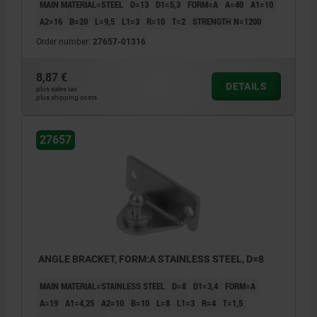
MAIN MATERIAL=STEEL
D=13
D1=5,3
FORM=A
A=40
A1=10
A2=16
B=20
L=9,5
L1=3
R=10
T=2
STRENGTH N=1200
Order number:
27657-01316
8,87 €
DETAILS
plus sales tax
plus shipping costs
27657
ANGLE BRACKET, FORM:A STAINLESS STEEL, D=8
MAIN MATERIAL=STAINLESS STEEL
D=8
D1=3,4
FORM=A
A=19
A1=4,25
A2=10
B=10
L=8
L1=3
R=4
T=1,5