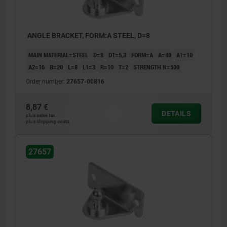
ANGLE BRACKET, FORM:A STEEL, D=8
MAIN MATERIAL=STEEL
D=8
D1=5,3
FORM=A
A=40
A1=10
A2=16
B=20
L=8
L1=3
R=10
T=2
STRENGTH N=500
Order number:
27657-00816
8,87 €
DETAILS
plus sales tax
plus shipping costs
27657