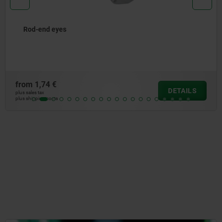
Round brackets
from
8,87 €
AILS
DE
plus sales tax
plus shipping costs