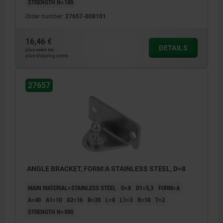
STRENGTH N=180
Order number:
27657-008101
16,46 €
DETAILS
plus sales tax
plus shipping costs
27657
ANGLE BRACKET, FORM:A STAINLESS STEEL, D=8
MAIN MATERIAL=STAINLESS STEEL
D=8
D1=5,3
FORM=A
A=40
A1=10
A2=16
B=20
L=8
L1=3
R=10
T=2
STRENGTH N=500