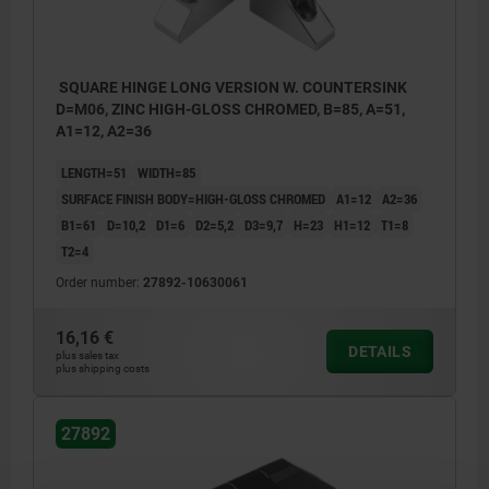
SQUARE HINGE LONG VERSION W. COUNTERSINK
D=M06, ZINC HIGH-GLOSS CHROMED, B=85, A=51,
A1=12, A2=36
LENGTH=51
WIDTH=85
SURFACE FINISH BODY=HIGH-GLOSS CHROMED
A1=12
A2=36
B1=61
D=10,2
D1=6
D2=5,2
D3=9,7
H=23
H1=12
T1=8
T2=4
Order number:
27892-10630061
16,16 €
DETAILS
plus sales tax
plus shipping costs
27892