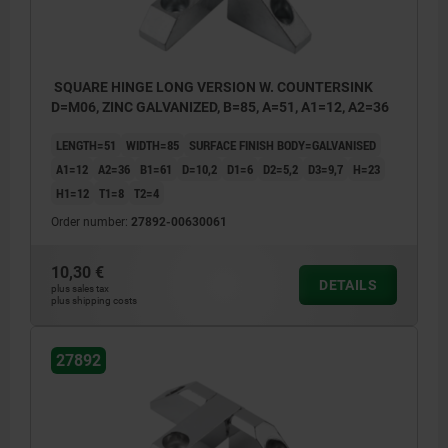
SQUARE HINGE LONG VERSION W. COUNTERSINK
D=M06, ZINC GALVANIZED, B=85, A=51, A1=12, A2=36
LENGTH=51
WIDTH=85
SURFACE FINISH BODY=GALVANISED
A1=12
A2=36
B1=61
D=10,2
D1=6
D2=5,2
D3=9,7
H=23
H1=12
T1=8
T2=4
Order number:
27892-00630061
10,30 €
DETAILS
plus sales tax
plus shipping costs
27892