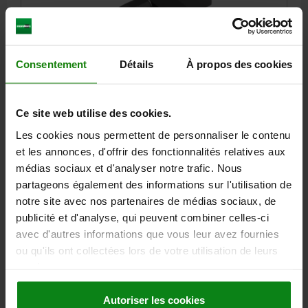
Consentement
Détails
À propos des cookies
SQUARE HINGE LONG VERSION W. COUNTERSINK
D=M06, ZINC BLACK POWDER-COATED, B=85, A=51,
A1=12, A2=36
Ce site web utilise des cookies.
LENGTH=51
WIDTH=85
Les cookies nous permettent de personnaliser le contenu
SURFACE FINISH BODY=POWDER COATED
A1=12
A2=36
B1=61
et les annonces, d'offrir des fonctionnalités relatives aux
D=10,2
D1=6
D2=5,2
D3=9,7
H=23
H1=12
T1=8
T2=4
médias sociaux et d'analyser notre trafic. Nous
partageons également des informations sur l'utilisation de
Order number:
27892-20630061
notre site avec nos partenaires de médias sociaux, de
publicité et d'analyse, qui peuvent combiner celles-ci
18,19 €
DETAILS
avec d'autres informations que vous leur avez fournies
plus sales tax
plus shipping costs
ou qu'ils ont collectées lors de votre utilisation de leurs
services.
DETAILS
Autoriser les cookies