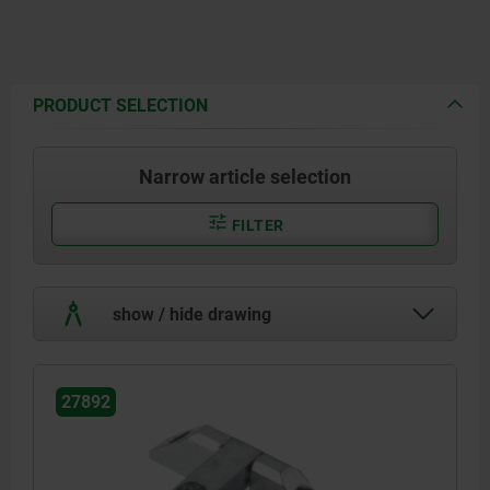
PRODUCT SELECTION
Narrow article selection
FILTER
show / hide drawing
27892