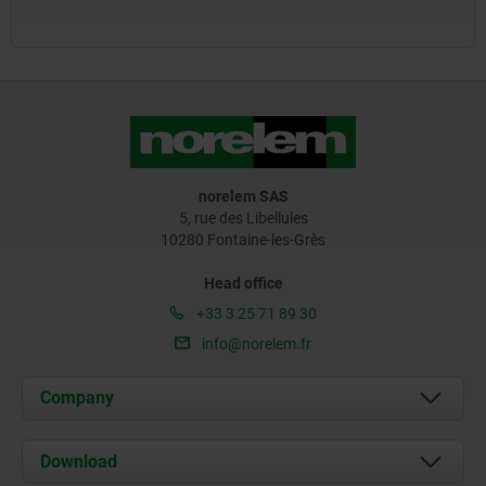
norelem SAS
5, rue des Libellules
10280 Fontaine-les-Grès
Head office
+33 3 25 71 89 30
info@norelem.fr
Company
About us
Download