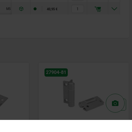
M5
4
40,95 €
27904-81
t
Spring hinges, stainless steel,
0.35 Nm