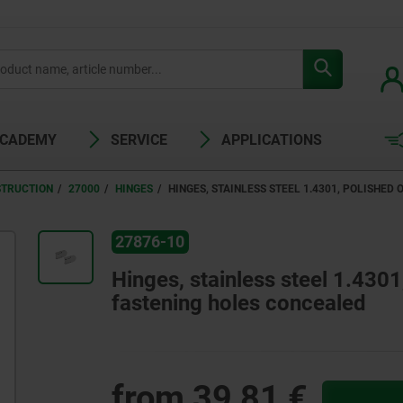
ACADEMY
SERVICE
APPLICATIONS
STRUCTION
27000
HINGES
HINGES, STAINLESS STEEL 1.4301, POLISHED
27876-10
Hinges, stainless steel 1.4301
fastening holes concealed
from
39,81 €