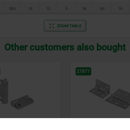
29,5
10
12
5
16
9,5
10
ZOOM TABLE
Other customers also bought
27877
ges, stainless steel,
Hinges sheet steel or shee
stainless steel