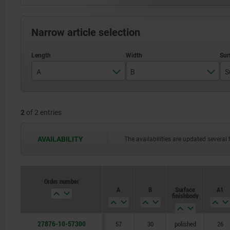
Narrow article selection
A
B
S
57
30
2
of 2 entries
AVAILABILITY
The availabilities are updated several 
Order number
A
B
Surface
A1
finish body
27876-10-57300
57
30
polished
26