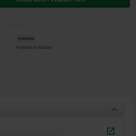
PLEASE SELECT A VARIANT FIRST
VERSION
Polished or blasted.