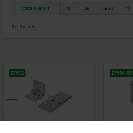
27876-10-57301
57
30
blasted
26
2
of 2 entries
27872
27904-83
Hinges aluminium
Spring hin
0.7 Nm