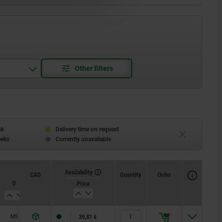
ck
Delivery time on request
eeks
Currently unavailable
Availability
CAD
Quantity
Order
D
D1
Price
M5
4
39,81 €