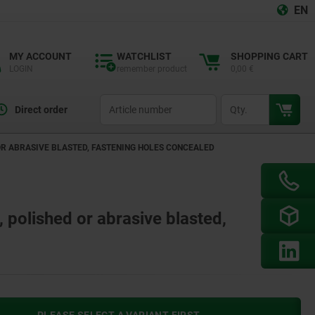
EN
MY ACCOUNT
WATCHLIST
SHOPPING CART
LOGIN
remember product
0,00 €
productCode
qty
Direct order
 OR ABRASIVE BLASTED, FASTENING HOLES CONCEALED
, polished or abrasive blasted,