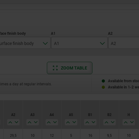
urface finish body
A1
A2
blasted
26
29,5
ZOOM TABLE
polished
Available from sto
times a day at regular intervals.
Available in 1-2 w
A2
A3
A4
A5
B1
B2
H
29,5
10
12
5
16
9,5
10