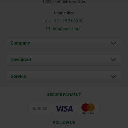
10280 Fontaine-les-Grès
Head office
+33 3 25 71 89 30
info@norelem.fr
Company
About us
Download
News
Documents
Service
Contact
Delivery Conditions
SECURE PAYMENT
Certification
FOLLOW US