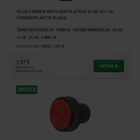
PLUG FORM:B WITH VENTILATION, D=30, D1=18,
THERMOPLASTIC BLACK
DIAMETER/THREAD=18
FORM=B
OUTSIDE DIAMETER=30
D2=23
L=14
L1=14
S MIN.=8
Order number:
28022-23018
1,57 €
DETAILS
plus sales tax
plus shipping costs
28022 B
1) O-ring