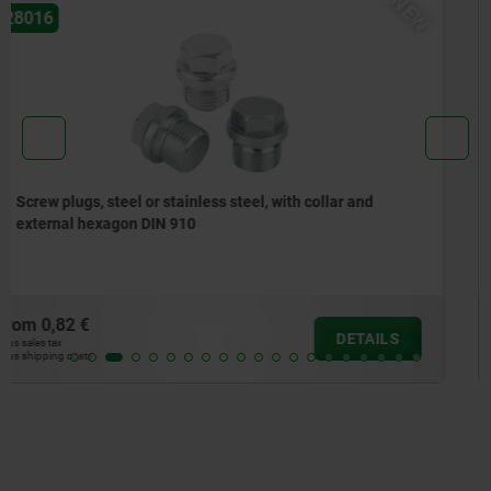
EW
28029
Screw plugs with dipstick
from
1,75 €
DETAILS
plus sales tax
plus shipping costs