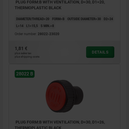
PLUG FORM:B WITH VENTILATION, D=30, D1=20,
THERMOPLASTIC BLACK
DIAMETER/THREAD=20
FORM=B
OUTSIDE DIAMETER=30
D2=24
L=14
L1=15,5
S MIN.=8
Order number:
28022-23020
1,81 €
DETAILS
plus sales tax
plus shipping costs
28022 B
PLUG FORM:B WITH VENTILATION, D=30, D1=26,
THERMOPLASTIC BLACK