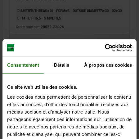
DIAMETER/THREAD=26
FORM=B
OUTSIDE DIAMETER=30
D2=30
L=14
L1=16,5
S MIN.=9,5
Order number:
28022-23026
2,15 €
DETAILS
plus sales tax
plus shipping costs
Consentement
Détails
À propos des cookies
28022 B
Ce site web utilise des cookies.
Les cookies nous permettent de personnaliser le contenu
et les annonces, d'offrir des fonctionnalités relatives aux
médias sociaux et d'analyser notre trafic. Nous
partageons également des informations sur l'utilisation de
PLUG FORM:B WITH VENTILATION, D=30, D1=30,
notre site avec nos partenaires de médias sociaux, de
THERMOPLASTIC BLACK
publicité et d'analyse, qui peuvent combiner celles-ci