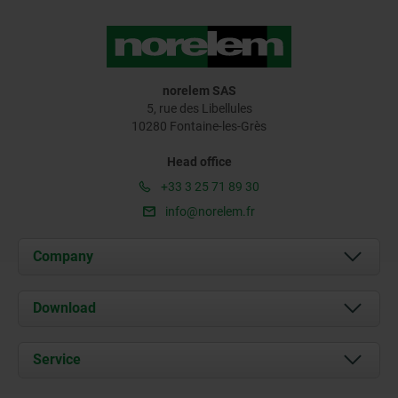
norelem SAS
5, rue des Libellules
10280 Fontaine-les-Grès
Head office
+33 3 25 71 89 30
info@norelem.fr
Company
About us
Download
News
Documents
Service
Contact