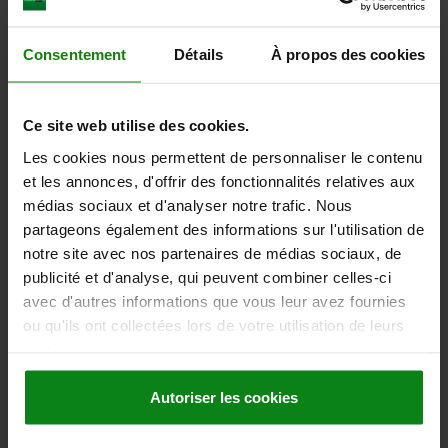
DOWNLOADS
Consentement
Détails
À propos des cookies
Other customers also bought
Ce site web utilise des cookies.
NEW
29032
Les cookies nous permettent de personnaliser le contenu
et les annonces, d'offrir des fonctionnalités relatives aux
médias sociaux et d'analyser notre trafic. Nous
partageons également des informations sur l'utilisation de
notre site avec nos partenaires de médias sociaux, de
publicité et d'analyse, qui peuvent combiner celles-ci
avec d'autres informations que vous leur avez fournies
Tube clamp joint, plastic, T-piece, for round tubes
ou qu'ils ont collectées lors de votre utilisation de leurs
services.
Autoriser les cookies
from
3,77 €
DETAILS