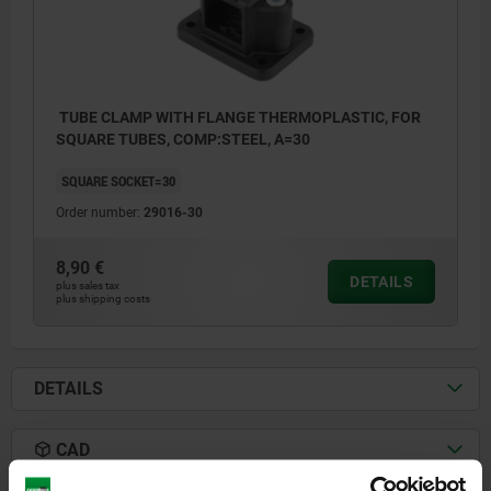
TUBE CLAMP WITH FLANGE THERMOPLASTIC, FOR
SQUARE TUBES, COMP:STEEL, A=30
SQUARE SOCKET=30
Order number:
29016-30
8,90 €
DETAILS
plus sales tax
plus shipping costs
DETAILS
CAD