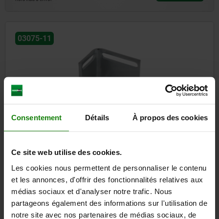
03075-11
Consentement
Détails
À propos des cookies
Equerre de fixation pour fermeture magnétique
Ce site web utilise des cookies.
à partir de
4,05 €
Les cookies nous permettent de personnaliser le contenu
DÉTAILS
hors TVA
et les annonces, d'offrir des fonctionnalités relatives aux
hors frais d’envoi
médias sociaux et d'analyser notre trafic. Nous
partageons également des informations sur l'utilisation de
notre site avec nos partenaires de médias sociaux, de
03075-12