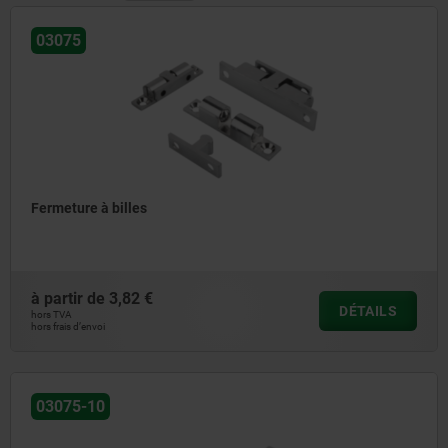
03075
Fermeture à billes
à partir de
3,82 €
DÉTAILS
hors TVA
hors frais d’envoi
03075-10