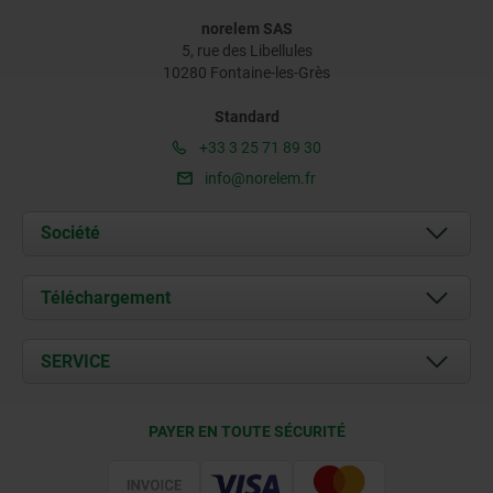
norelem SAS
5, rue des Libellules
10280 Fontaine-les-Grès
Standard
+33 3 25 71 89 30
info@norelem.fr
Société
À propos de nous
Téléchargement
Actualités
Documents
SERVICE
Contact
Conditions de livraison
PAYER EN TOUTE SÉCURITÉ
Certification