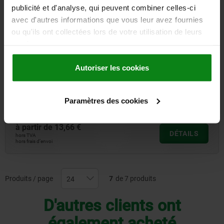
publicité et d'analyse, qui peuvent combiner celles-ci
avec d'autres informations que vous leur avez fournies
ou qu'ils ont collectées lors de votre utilisation de leurs
services.
Autoriser les cookies
Fermeture de porte en plastique à amortisseur ou
magnétique, pour profilé aluminium
Paramètres des cookies
à partir de
13,66 €
DÉTAILS
hors TVA
hors frais d’envoi
Produits / page
7
de 7 produits
D'autres clients ont
également acheté