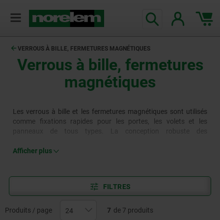
VERROUS À BILLE, FERMETURES MAGNÉTIQUES
Verrous à bille, fermetures
magnétiques
Les verrous à bille et les fermetures magnétiques sont utilisés
comme fixations rapides pour les portes, les volets et les
panneaux de tous types. La conception robuste des
composants permet une utilisation fiable et durable dans le
domaine industriel et artisanal.
Afficher plus
FILTRES
Produits / page
7
de 7 produits