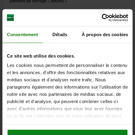
Élément de serrage « actima »
à partir de
18,76 €
DÉTAILS
hors TVA
Consentement
Détails
À propos des cookies
hors frais d’envoi
Ce site web utilise des cookies.
04624-50
Les cookies nous permettent de personnaliser le contenu
et les annonces, d'offrir des fonctionnalités relatives aux
médias sociaux et d'analyser notre trafic. Nous
partageons également des informations sur l'utilisation de
notre site avec nos partenaires de médias sociaux, de
publicité et d'analyse, qui peuvent combiner celles-ci
avec d'autres informations que vous leur avez fournies
Vérin-bloc hydraulique avec racleur métallique à double /
ou qu'ils ont collectées lors de votre utilisation de leurs
simple effet avec rappel par ressort
services.