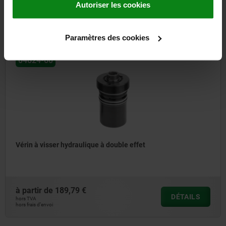
Autoriser les cookies
à partir de
158,02 €
DÉTAILS
hors TVA
hors frais d’envoi
Paramètres des cookies
04624-60
Vérin à visser hydraulique à double effet
à partir de
189,79 €
DÉTAILS
hors TVA
hors frais d’envoi