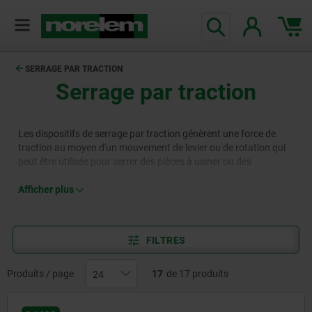
SERRAGE PAR TRACTION
Serrage par traction
Les dispositifs de serrage par traction génèrent une force de
traction au moyen d'un mouvement de levier ou de rotation qui
peut être utilisée pour serrer des pièces à usiner ou des
composants de machine. Les dispositifs de serrage par traction
de la gamme norelem sont fabriqués avec précision à partir de
Afficher plus
matériaux de haute qualité et sont disponibles en diverses
variantes pour une utilisation variée dans la production, la
fabrication et la construction de machines.
FILTRES
Produits / page
17
de 17 produits