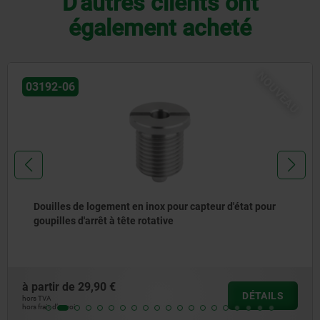
D'autres clients ont
également acheté
NOUVEAU
21322-10
Systèmes de guidage linéaires en aluminium avec
chariots de guidage à rouleaux
à partir de
79,90 €
DÉTAILS
hors TVA
hors frais d’envoi