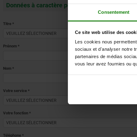
Données à caractère personnel
Consentement
Titre
*
Ce site web utilise des cook
Les cookies nous permettent d
Prénom
*
sociaux et d'analyser notre t
partenaires de médias sociaux
vous leur avez fournies ou qu'
Nom
*
Votre service
*
Votre fonction
*
Téléphone
*