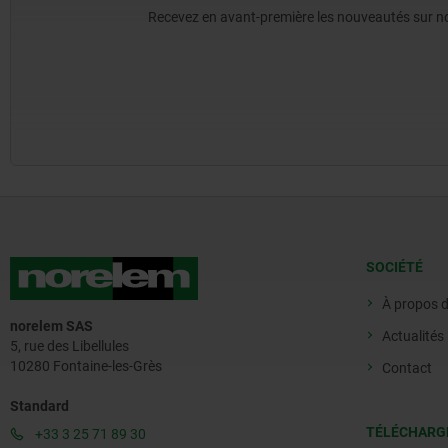
Recevez en avant-première les nouveautés sur nos 
SOCIÉTÉ
À propos 
norelem SAS
Actualités
5, rue des Libellules
10280 Fontaine-les-Grès
Contact
Standard
TÉLÉCHARG
+33 3 25 71 89 30