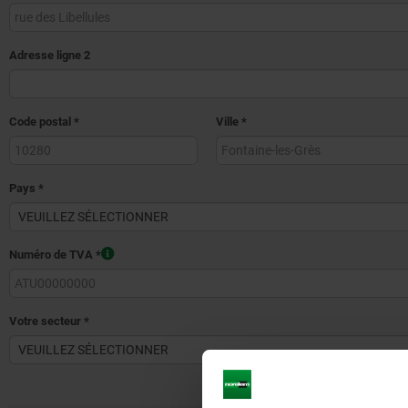
Adresse ligne 2
Code postal
*
Ville
*
Pays
*
Numéro de TVA
*
Votre secteur
*