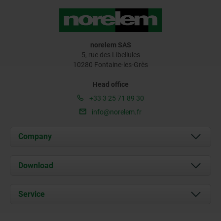
norelem SAS
5, rue des Libellules
10280 Fontaine-les-Grès
Head office
+33 3 25 71 89 30
info@norelem.fr
Company
About us
Download
News
Documents
Service
Contact
Delivery Conditions