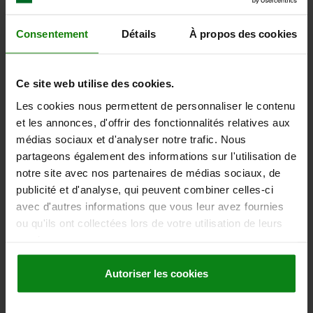
Consentement
Détails
À propos des cookies
HOOK CLAMP D=25 H=66,5, FORM:C QT STEEL
DIAMETER=25
HEIGHT=66,5
FORM=C
B=18
D1=10,6
D2=18
Ce site web utilise des cookies.
D3=14
H1=32
H2=10
H3=16,5
R=16
R1=50
Les cookies nous permettent de personnaliser le contenu
F MAX. KN =11,8
et les annonces, d'offrir des fonctionnalités relatives aux
Order number:
04370-410
médias sociaux et d'analyser notre trafic. Nous
partageons également des informations sur l'utilisation de
57,56 €
DETAILS
notre site avec nos partenaires de médias sociaux, de
plus sales tax
plus shipping costs
publicité et d'analyse, qui peuvent combiner celles-ci
avec d'autres informations que vous leur avez fournies
ou qu'ils ont collectées lors de votre utilisation de leurs
DETAILS
services.
Autoriser les cookies
CAD