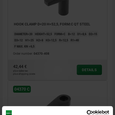
HOOK CLAMP D=20 H=52,5, FORM:C QT STEEL
DIAMETER=20
HEIGHT=52,5
FORM=C
B=12
D1=8,6
D2=15
D3=12
H1=25
H2=8
H3=12,5
R=12,5
R1=40
F MAX. KN =6,5
Order number:
04370-408
42,44 €
DETAILS
plus sales tax
plus shipping costs
04370 C