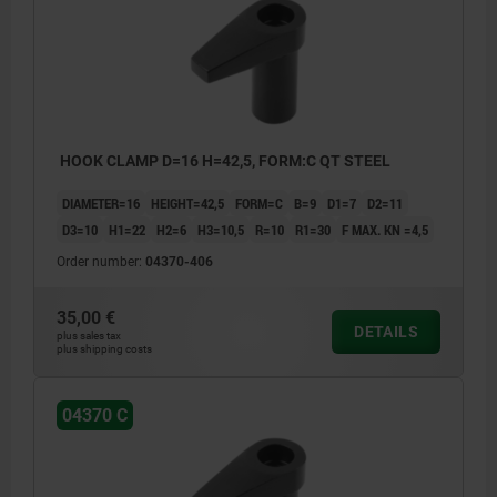
HOOK CLAMP D=16 H=42,5, FORM:C QT STEEL
DIAMETER=16
HEIGHT=42,5
FORM=C
B=9
D1=7
D2=11
D3=10
H1=22
H2=6
H3=10,5
R=10
R1=30
F MAX. KN =4,5
Order number:
04370-406
35,00 €
DETAILS
plus sales tax
plus shipping costs
04370 C