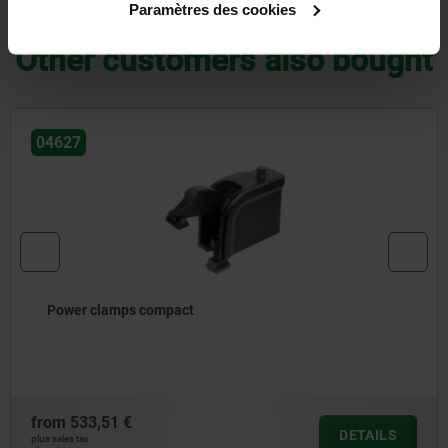
DOWNLOADS
Paramètres des cookies
Other customers also bought
04371
Hook clamps with collar
from
72,73 €
DETAILS
plus sales tax