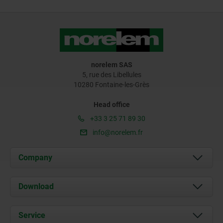
norelem SAS
5, rue des Libellules
10280 Fontaine-les-Grès
Head office
+33 3 25 71 89 30
info@norelem.fr
Company
About us
Download
News
Documents
Service
Contact