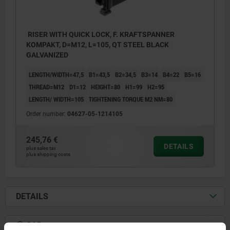
RISER WITH QUICK LOCK, F. KRAFTSPANNER
KOMPAKT, D=M12, L=105, QT STEEL BLACK
GALVANIZED
LENGTH/WIDTH=47,5
B1=43,5
B2=34,5
B3=14
B4=22
B5=16
THREAD=M12
D1=12
HEIGHT=80
H1=99
H2=95
LENGTH/ WIDTH=105
TIGHTENING TORQUE M2 NM=80
Order number:
04627-05-1214105
245,76 €
DETAILS
plus sales tax
plus shipping costs
DETAILS
CAD