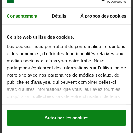
Consentement
Détails
À propos des cookies
TOE CLAMP ADJUSTABLE, OFF-SET, FORM:B , L=137,
B=40, H=14, QT STEEL BLACK OXIDISED, COMP:QT
STEEL TEMPERED AND BLACK OXIDIS
Ce site web utilise des cookies.
WIDTH=40
B1=17
B2=26
HEIGHT=14
H1=30
H2=13
J=14
Les cookies nous permettent de personnaliser le contenu
LENGTH=137
L1=30
L2=17,5
F1 KN=11,7
M1 NM=32
et les annonces, d'offrir des fonctionnalités relatives aux
Order number:
04470-05-92116030
médias sociaux et d'analyser notre trafic. Nous
partageons également des informations sur l'utilisation de
247,57 €
notre site avec nos partenaires de médias sociaux, de
DETAILS
plus sales tax
plus shipping costs
publicité et d'analyse, qui peuvent combiner celles-ci
avec d'autres informations que vous leur avez fournies
ou qu'ils ont collectées lors de votre utilisation de leurs
services.
DETAILS
Autoriser les cookies
CAD