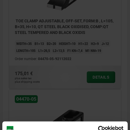
TOE CLAMP ADJUSTABLE, OFF-SET, FORM:B , L=105,
B=35, H=10, QT STEEL BLACK OXIDISED, COMP:QT
STEEL TEMPERED AND BLACK OXIDIS
WIDTH=35
B1=13
B2=20
HEIGHT=10
H1=22
H2=9
J=12
LENGTH=105
L1=26,5
L2=13,5
F1 KN=7,4
M1 NM=19
Order number:
04470-05-92112022
175,01 €
DETAILS
plus sales tax
plus shipping costs
04470-05