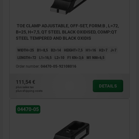
TOE CLAMP ADJUSTABLE, OFF-SET, FORM:B , L=72,
B=25, H=7,5, QT STEEL BLACK OXIDISED, COMP:QT
STEEL TEMPERED AND BLACK OXIDIS
WIDTH=25
B1=8,5
B2=14
HEIGHT=7,5
H1=16
H2=7
J=7
LENGTH=72
L1=16,5
L2=10
F1 KN=3,6
M1 NM=6,5
Order number:
04470-05-92108016
111,54 €
DETAILS
plus sales tax
plus shipping costs
04470-05