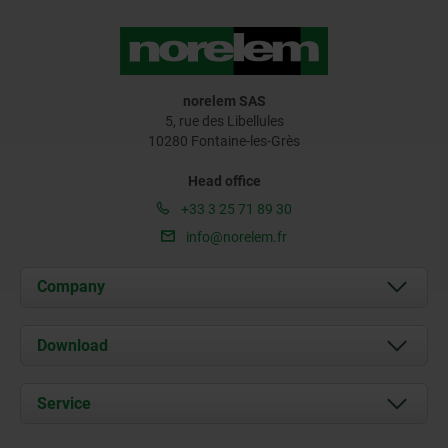
norelem SAS
5, rue des Libellules
10280 Fontaine-les-Grès
Head office
+33 3 25 71 89 30
info@norelem.fr
Company
About us
Download
News
Documents
Service
Contact