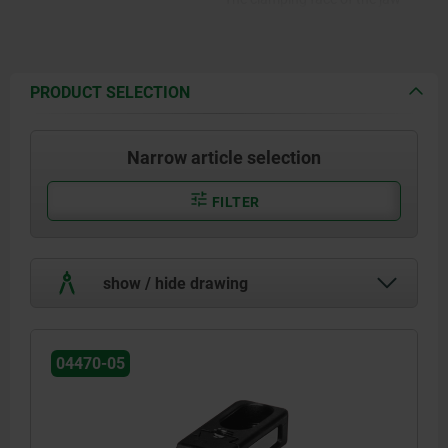
plate is ground.
PRODUCT SELECTION
Narrow article selection
FILTER
show / hide drawing
04470-05