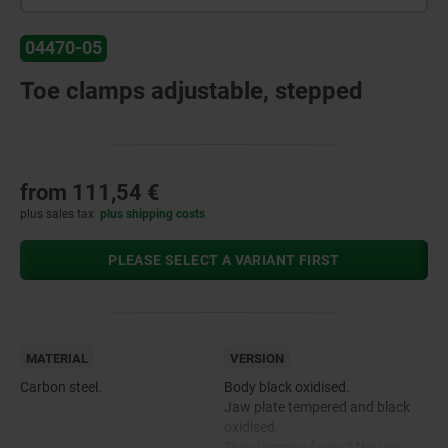
04470-05
Toe clamps adjustable, stepped
from
111,54 €
plus sales tax
plus shipping costs
PLEASE SELECT A VARIANT FIRST
MATERIAL
VERSION
Carbon steel.
Body black oxidised.
Jaw plate tempered and black
oxidised.
The clamping face of the jaw