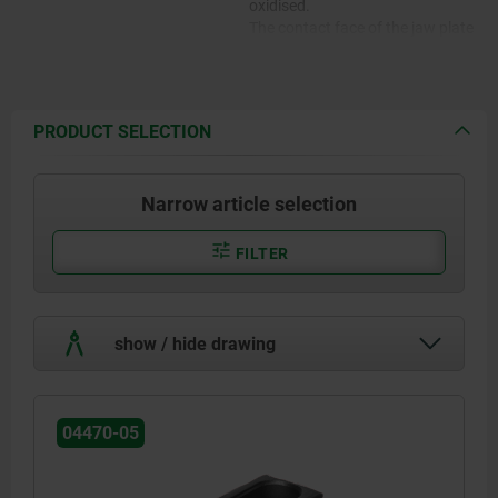
oxidised.
The contact face of the jaw plate
is ground.
PRODUCT SELECTION
Narrow article selection
FILTER
show / hide drawing
04470-05