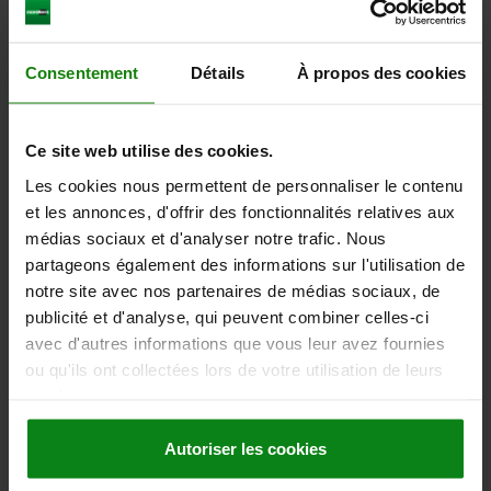
Consentement
Détails
À propos des cookies
CATCH PLATE ADJUSTABLE, FORM:B , L=95, B=40, QT
STEEL BLACK OXIDISED, COMP:QT STEEL TEMPERED
AND BLACK OXIDIS
Ce site web utilise des cookies.
WIDTH=40
B1=17
B2=26
H=39
H1=30
H2=13
LENGTH=95
Les cookies nous permettent de personnaliser le contenu
L1=30
L2=17,5
et les annonces, d'offrir des fonctionnalités relatives aux
médias sociaux et d'analyser notre trafic. Nous
Order number:
04470-05-97116030
partageons également des informations sur l'utilisation de
notre site avec nos partenaires de médias sociaux, de
189,54 €
DETAILS
plus sales tax
publicité et d'analyse, qui peuvent combiner celles-ci
plus shipping costs
avec d'autres informations que vous leur avez fournies
ou qu'ils ont collectées lors de votre utilisation de leurs
services.
DETAILS
Autoriser les cookies
CAD