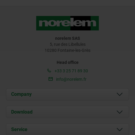
norelem SAS
5, rue des Libellules
10280 Fontaine-les-Grès
Head office
+33 3 25 71 89 30
info@norelem.fr
Company
About us
Download
News
Documents
Service
Contact