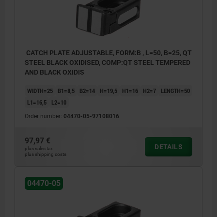
CATCH PLATE ADJUSTABLE, FORM:B , L=50, B=25, QT
STEEL BLACK OXIDISED, COMP:QT STEEL TEMPERED
AND BLACK OXIDIS
WIDTH=25
B1=8,5
B2=14
H=19,5
H1=16
H2=7
LENGTH=50
L1=16,5
L2=10
Order number:
04470-05-97108016
97,97 €
DETAILS
plus sales tax
plus shipping costs
04470-05