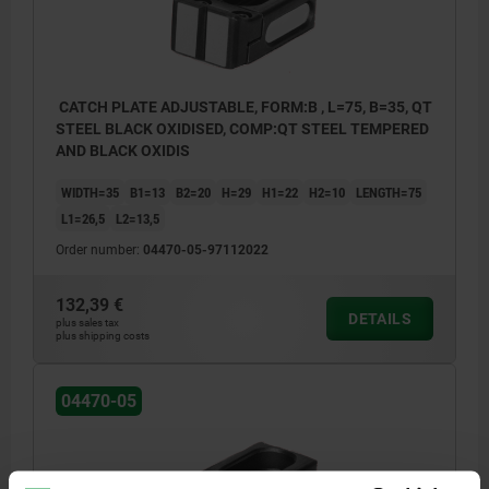
CATCH PLATE ADJUSTABLE, FORM:B , L=75, B=35, QT
STEEL BLACK OXIDISED, COMP:QT STEEL TEMPERED
AND BLACK OXIDIS
WIDTH=35
B1=13
B2=20
H=29
H1=22
H2=10
LENGTH=75
L1=26,5
L2=13,5
Order number:
04470-05-97112022
132,39 €
DETAILS
plus sales tax
plus shipping costs
04470-05