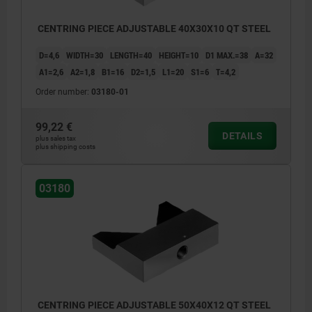
CENTRING PIECE ADJUSTABLE 40X30X10 QT STEEL
D=4,6
WIDTH=30
LENGTH=40
HEIGHT=10
D1 MAX.=38
A=32
A1=2,6
A2=1,8
B1=16
D2=1,5
L1=20
S1=6
T=4,2
Order number:
03180-01
99,22 €
DETAILS
plus sales tax
plus shipping costs
03180
CENTRING PIECE ADJUSTABLE 50X40X12 QT STEEL