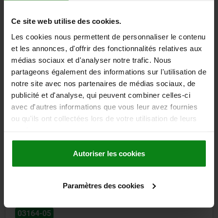
A1=4,7
A2=2,7
B1=25
D2=2
L1=31,5
S1=10
T=7
Order number:
03180-03
Ce site web utilise des cookies.
Les cookies nous permettent de personnaliser le contenu
122,18 €
DETAILS
et les annonces, d'offrir des fonctionnalités relatives aux
plus sales tax
plus shipping costs
médias sociaux et d'analyser notre trafic. Nous
partageons également des informations sur l'utilisation de
notre site avec nos partenaires de médias sociaux, de
DETAILS
publicité et d'analyse, qui peuvent combiner celles-ci
avec d'autres informations que vous leur avez fournies
ou qu'ils ont collectées lors de votre utilisation de leurs
CAD
services.
DOWNLOADS
Autoriser les cookies
Other customers also bought
Paramètres des cookies
03164-05