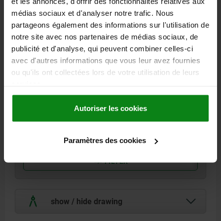
et les annonces, d'offrir des fonctionnalités relatives aux
médias sociaux et d'analyser notre trafic. Nous
PLEASE SELECT A VARIANT FIRST
partageons également des informations sur l'utilisation de
notre site avec nos partenaires de médias sociaux, de
publicité et d'analyse, qui peuvent combiner celles-ci
avec d'autres informations que vous leur avez fournies
ou qu'ils ont collectées lors de votre utilisation de leurs
to the form overview
services.
PRODUCT SELECTION
Autoriser les cookies
Narrow article selection
Paramètres des cookies
FILTER
show / hide drawing