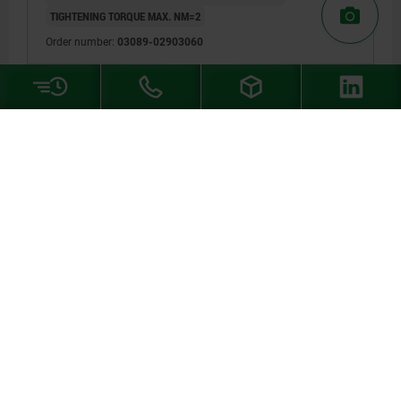
TIGHTENING TORQUE MAX. NM=2
Order number:
03089-02903060
4,40 €
DETAILS
plus sales tax
plus shipping costs
03089 B
INDEXING PLUNGER ECO SIZE:0 D1=M06, D=4,
FORM:B WO LOCKING SLOT W.LOCKNUT, STEEL NOT
HARDENED, COMP:THERMOPLASTIC BLACK GREY
RAL7021
LENGTH=36
FORM=B
MAIN MATERIAL=STEEL
PIN DIAMETER=4