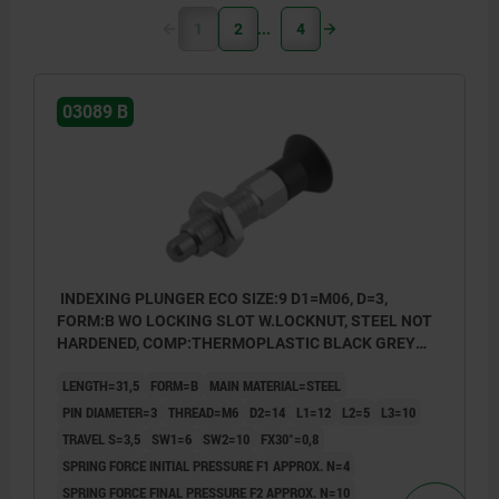
1
2
4
03089 B
INDEXING PLUNGER ECO SIZE:9 D1=M06, D=3,
FORM:B WO LOCKING SLOT W.LOCKNUT, STEEL NOT
HARDENED, COMP:THERMOPLASTIC BLACK GREY
RAL7021
LENGTH=31,5
FORM=B
MAIN MATERIAL=STEEL
PIN DIAMETER=3
THREAD=M6
D2=14
L1=12
L2=5
L3=10
TRAVEL S=3,5
SW1=6
SW2=10
FX30°=0,8
SPRING FORCE INITIAL PRESSURE F1 APPROX. N=4
SPRING FORCE FINAL PRESSURE F2 APPROX. N=10