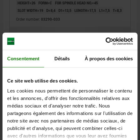
HEIGHT=26
FORM=C
FOR SPINDLE HEAD NO.=45
SLOT WIDTH=19
D=8,4
D1=13,5
LENGTH=17,5
L1=7,5
T=8,3
Order number:
03290-033
28,07 €
DETAILS
plus sales tax
plus shipping costs
Consentement
Détails
À propos des cookies
03290 C
Ce site web utilise des cookies.
Les cookies nous permettent de personnaliser le contenu
et les annonces, d'offrir des fonctionnalités relatives aux
médias sociaux et d'analyser notre trafic. Nous
partageons également des informations sur l'utilisation de
CARRIER NUT, FORM:C MILD STEEL
notre site avec nos partenaires de médias sociaux, de
HEIGHT=29
FORM=C
FOR SPINDLE HEAD NO.=50-55
publicité et d'analyse, qui peuvent combiner celles-ci
SLOT WIDTH=25,4
D=13
D1=19
LENGTH=24
L1=11
T=12,3
avec d'autres informations que vous leur avez fournies