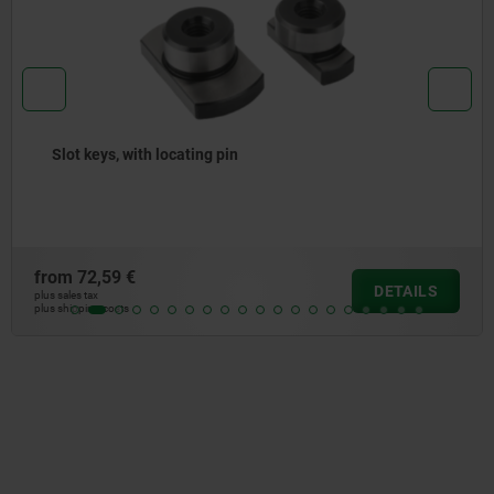
Slot keys
from
5,52 €
AILS
DE
plus sales tax
plus shipping costs