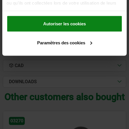
ou qu'ils ont collectées lors de votre utilisation de leurs
Order number:
03290-043
services.
31,94 €
DETAILS
plus sales tax
Autoriser les cookies
plus shipping costs
Paramètres des cookies
DETAILS
CAD
DOWNLOADS
Other customers also bought
03250