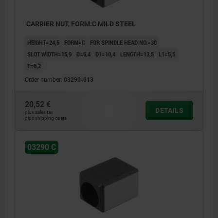
CARRIER NUT, FORM:C MILD STEEL
HEIGHT=24,5
FORM=C
FOR SPINDLE HEAD NO.=30
SLOT WIDTH=15,9
D=6,4
D1=10,4
LENGTH=13,5
L1=5,5
T=6,2
Order number:
03290-013
20,52 €
DETAILS
plus sales tax
plus shipping costs
03290 C