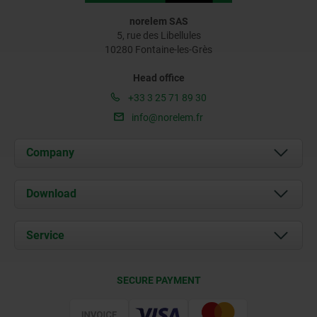
norelem SAS
5, rue des Libellules
10280 Fontaine-les-Grès
Head office
+33 3 25 71 89 30
info@norelem.fr
Company
About us
Download
News
Documents
Service
Contact
Delivery Conditions
SECURE PAYMENT
Certification