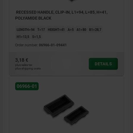
RECESSED HANDLE, CLIP-IN, L1=94, L=85, H=41,
POLYAMIDE BLACK
LENGTH=94
T=17
HEIGHT=41
A=5
A1=80
B1=28,7
H1=13,5
S=1,5
Order number:
06966-01-09441
3,18 €
DETAILS
plus sales tax
plus shipping costs
06966-01