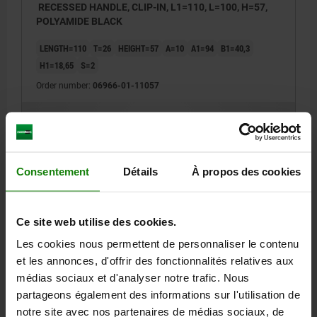
RECESSED HANDLE, CLIP-IN, L1=110, L=100, H=57,
POLYAMIDE BLACK
LENGTH=110
T=26
HEIGHT=57
A=10
A1=94
B1=40,3
H1=18,65
S=2
Order number:
06966-01-11057
5,99 €
DETAILS
plus sales tax
plus shipping costs
Consentement
Détails
À propos des cookies
DETAILS
Ce site web utilise des cookies.
CAD
Les cookies nous permettent de personnaliser le contenu
et les annonces, d'offrir des fonctionnalités relatives aux
médias sociaux et d'analyser notre trafic. Nous
DOWNLOADS
partageons également des informations sur l'utilisation de
Other customers also bought
notre site avec nos partenaires de médias sociaux, de