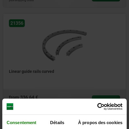
plus shipping costs
21356
Linear guide rails curved
from
336,64 €
DETAILS
plus sales tax
plus shipping costs
Consentement
Détails
À propos des cookies
entries / page
4
of 4 entries