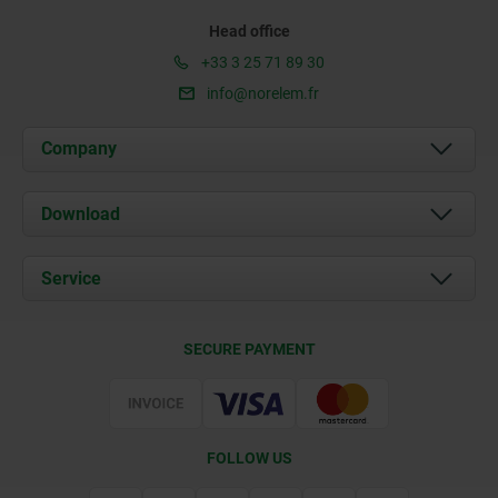
Head office
+33 3 25 71 89 30
info@norelem.fr
Company
About us
Download
News
Documents
Service
Contact
Delivery Conditions
SECURE PAYMENT
Certification
FOLLOW US