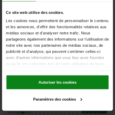
Other customers also bought
Ce site web utilise des cookies.
Les cookies nous permettent de personnaliser le contenu
et les annonces, d'offrir des fonctionnalités relatives aux
médias sociaux et d'analyser notre trafic. Nous
29350-02
partageons également des informations sur l'utilisation de
notre site avec nos partenaires de médias sociaux, de
publicité et d'analyse, qui peuvent combiner celles-ci
avec d'autres informations que vous leur avez fournies
ou qu'ils ont collectées lors de votre utilisation de leurs
services.
Tube clamp base, plastic, for round tubes two-leg with
cross connector
Autoriser les cookies
Paramètres des cookies
from
35,86 €
DETAILS
plus sales tax
plus shipping costs