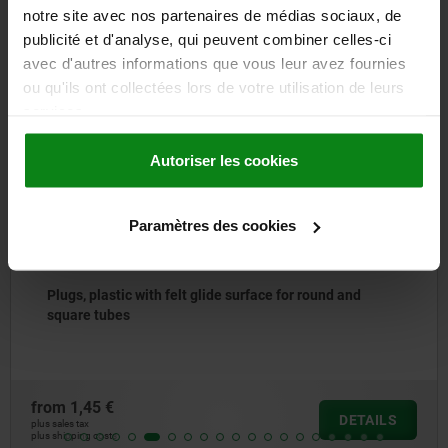
notre site avec nos partenaires de médias sociaux, de
Other customers also bought
publicité et d'analyse, qui peuvent combiner celles-ci
avec d'autres informations que vous leur avez fournies
ou qu'ils ont collectées lors de votre utilisation de leurs
services.
27799-20
Autoriser les cookies
Paramètres des cookies
Plugs, plastic with felt glide surface for round and
square tubes
from
1,45 €
DETAILS
plus sales tax
plus shipping costs