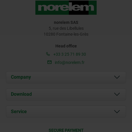
norelem SAS
5, rue des Libellules
10280 Fontaine-les-Grès
Head office
+33 3 25 71 89 30
info@norelem.fr
Company
About us
Download
News
Documents
Service
Contact
Delivery Conditions
SECURE PAYMENT