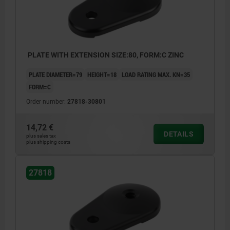
PLATE WITH EXTENSION SIZE:80, FORM:C ZINC
PLATE DIAMETER=79
HEIGHT=18
LOAD RATING MAX. KN=35
FORM=C
Order number:
27818-30801
14,72 €
DETAILS
plus sales tax
plus shipping costs
27818
Form C with screw-on hole, without anti-slip
plate