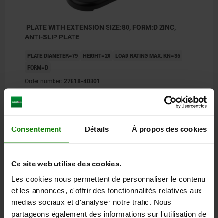
Form D with screw-on hole, with anti-slip
plate
PLATE WITH EXTENSION SIZE:80, FORM:D ZINC,
ANTI-SLIP PLATE
PLATE DIAMETER=79
HEIGHT=20
LOAD RATING MAX. KN=35
FORM=D
Order number:
27818-40801
17,48 €
DETAILS
plus sales tax
plus shipping costs
Consentement
Détails
À propos des cookies
FORMS
Ce site web utilise des cookies.
Les cookies nous permettent de personnaliser le contenu
DETAILS
et les annonces, d'offrir des fonctionnalités relatives aux
médias sociaux et d'analyser notre trafic. Nous
DOWNLOADS
partageons également des informations sur l'utilisation de