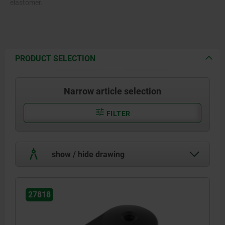
elastomer.
PRODUCT SELECTION
Narrow article selection
FILTER
show / hide drawing
27818