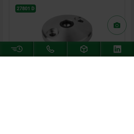
27801 D
PLATE ANTI-SLIP PLATE GR.120, FORM:D STAINLESS
STEEL, D=119
HEIGHT=20
MAIN MATERIAL=STAINLESS STEEL
PLATE DIAMETER=119
LOAD RATING MAX. KN=40
FORM=D
A=94
Order number:
27801-41202
DETAILS