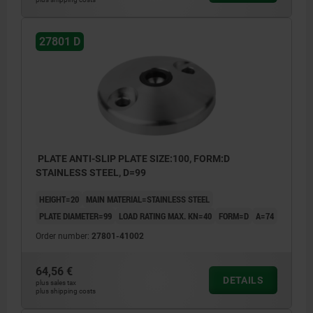
27801 D
PLATE ANTI-SLIP PLATE SIZE:100, FORM:D
STAINLESS STEEL, D=99
HEIGHT=20
MAIN MATERIAL=STAINLESS STEEL
PLATE DIAMETER=99
LOAD RATING MAX. KN=40
FORM=D
A=74
Order number:
27801-41002
64,56 €
DETAILS
plus sales tax
plus shipping costs