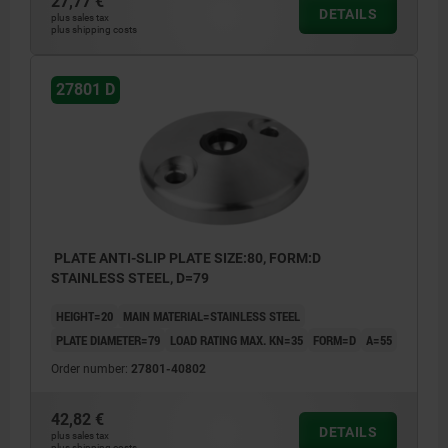
27,77 €
DETAILS
plus sales tax
plus shipping costs
27801 D
PLATE ANTI-SLIP PLATE SIZE:80, FORM:D
STAINLESS STEEL, D=79
HEIGHT=20
MAIN MATERIAL=STAINLESS STEEL
PLATE DIAMETER=79
LOAD RATING MAX. KN=35
FORM=D
A=55
Order number:
27801-40802
42,82 €
DETAILS
plus sales tax
plus shipping costs