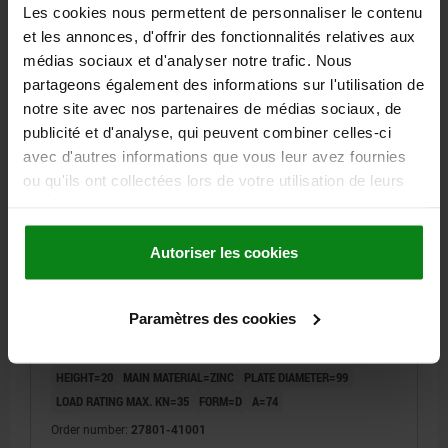
Les cookies nous permettent de personnaliser le contenu
Order number:
27801-40801
et les annonces, d'offrir des fonctionnalités relatives aux
médias sociaux et d'analyser notre trafic. Nous
19,01 €
DETAILS
plus sales tax
partageons également des informations sur l'utilisation de
plus shipping costs
notre site avec nos partenaires de médias sociaux, de
publicité et d'analyse, qui peuvent combiner celles-ci
27801 D
avec d'autres informations que vous leur avez fournies
ou qu'ils ont collectées lors de votre utilisation de leurs
services.
Autoriser les cookies
Paramètres des cookies
PLATE ANTI-SLIP PLATE SIZE:100, FORM:D ZINC,
D=99
HEIGHT=20
MAIN MATERIAL=ZINC
PLATE DIAMETER=99
LOAD RATING MAX. KN=35
FORM=D
A=74
Order number:
27801-41001