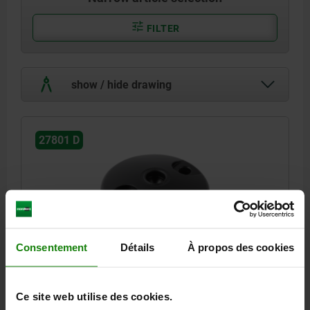
FILTER
show / hide drawing
27801 D
Consentement
Détails
À propos des cookies
PLATE ANTI-SLIP PLATE SIZE:80, FORM:D ZINC, D=79
HEIGHT=20
MAIN MATERIAL=ZINC
PLATE DIAMETER=79
Ce site web utilise des cookies.
LOAD RATING MAX. KN=30
FORM=D
A=55