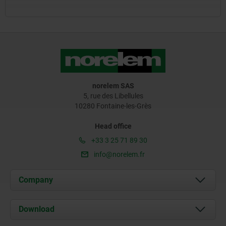
norelem SAS
5, rue des Libellules
10280 Fontaine-les-Grès
Head office
+33 3 25 71 89 30
info@norelem.fr
Company
About us
Download
News