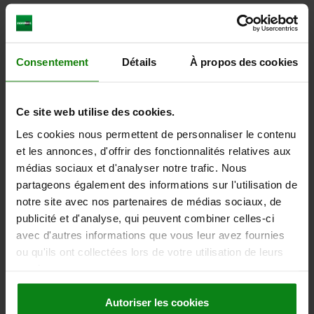
CAD
DOWNLOADS
Consentement
Détails
À propos des cookies
Other customers also bought
Ce site web utilise des cookies.
Les cookies nous permettent de personnaliser le contenu
NEW
et les annonces, d'offrir des fonctionnalités relatives aux
29034
médias sociaux et d'analyser notre trafic. Nous
partageons également des informations sur l'utilisation de
notre site avec nos partenaires de médias sociaux, de
publicité et d'analyse, qui peuvent combiner celles-ci
avec d'autres informations que vous leur avez fournies
ou qu'ils ont collectées lors de votre utilisation de leurs
services.
Tube clamp joint, aluminium, straight, for round tubes
Autoriser les cookies