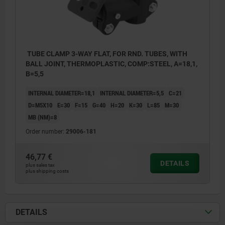
TUBE CLAMP 3-WAY FLAT, FOR RND. TUBES, WITH
BALL JOINT, THERMOPLASTIC, COMP:STEEL, A=18,1,
B=5,5
INTERNAL DIAMETER=18,1
INTERNAL DIAMETER=5,5
C=21
D=M5X10
E=30
F=15
G=40
H=20
K=30
L=85
M=30
MB (NM)=8
Order number:
29006-181
46,77 €
DETAILS
plus sales tax
plus shipping costs
DETAILS