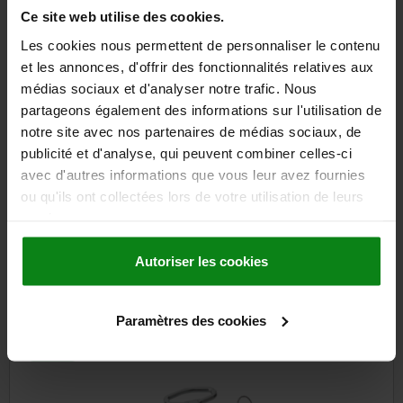
Ce site web utilise des cookies.
93,66 €
DETAILS
plus sales tax
Les cookies nous permettent de personnaliser le contenu
plus shipping costs
et les annonces, d'offrir des fonctionnalités relatives aux
médias sociaux et d'analyser notre trafic. Nous
partageons également des informations sur l'utilisation de
DETAILS
notre site avec nos partenaires de médias sociaux, de
publicité et d'analyse, qui peuvent combiner celles-ci
avec d'autres informations que vous leur avez fournies
CAD
ou qu'ils ont collectées lors de votre utilisation de leurs
services.
DOWNLOADS
Autoriser les cookies
Other customers also bought
Paramètres des cookies
586
0