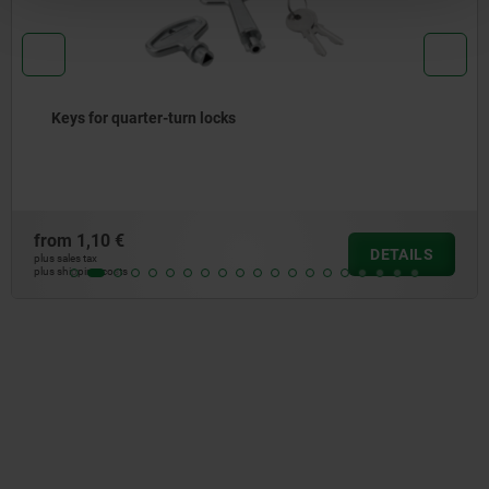
ys for quarter-turn locks
m
1,10 €
fr
DETAILS
les tax
plus 
ipping costs
plus