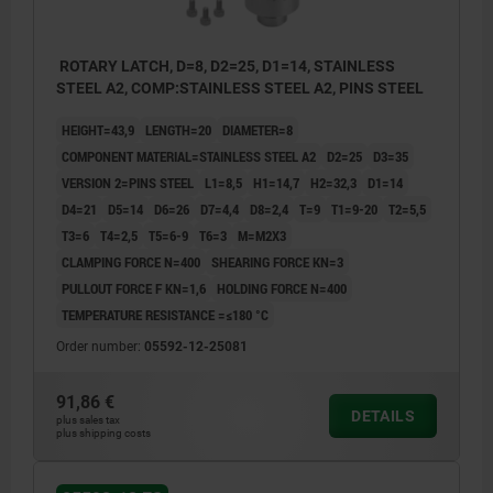
ROTARY LATCH, D=8, D2=25, D1=14, STAINLESS
STEEL A2, COMP:STAINLESS STEEL A2, PINS STEEL
HEIGHT=43,9
LENGTH=20
DIAMETER=8
COMPONENT MATERIAL=STAINLESS STEEL A2
D2=25
D3=35
VERSION 2=PINS STEEL
L1=8,5
H1=14,7
H2=32,3
D1=14
D4=21
D5=14
D6=26
D7=4,4
D8=2,4
T=9
T1=9-20
T2=5,5
T3=6
T4=2,5
T5=6-9
T6=3
M=M2X3
CLAMPING FORCE N=400
SHEARING FORCE KN=3
PULLOUT FORCE F KN=1,6
HOLDING FORCE N=400
TEMPERATURE RESISTANCE =≤180 °C
Order number:
05592-12-25081
1) Mounting option 1
91,86 €
DETAILS
2) Mounting option 2
plus sales tax
plus shipping costs
3) Mounting option 3