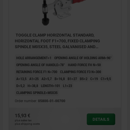
TOGGLE CLAMP HORIZONTAL STANDARD,
HORIZONTAL FOOT F1=700, FIXED CLAMPING
SPINDLE M05X35, STEEL GALVANISED AND
PASSIVATED, COMP:PLASTIC RED
HOLE ARRANGEMENT=1
OPENING ANGLE OF HOLDING ARM=96°
OPENING ANGLE OF HANDLE=78°
HAND FORCE FH N=50
RETAINING FORCE F1 N=700
CLAMPING FORCE F3 N=300
A=13,5
A1=25
A2=5,7
B=16,8
B1=27
B5=2
C=19
C1=9,5
D=5,2
H=38,8
LENGTH=101
L1=23
CLAMPING SPINDLE=M5X35
Order number:
05800-01-00700
15,93 €
DETAILS
plus sales tax
plus shipping costs