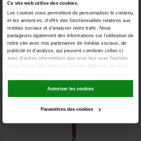
Ce site web utilise des cookies.
19,61 €
DETAILS
plus sales tax
Les cookies nous permettent de personnaliser le contenu
plus shipping costs
et les annonces, d'offrir des fonctionnalités relatives aux
médias sociaux et d'analyser notre trafic. Nous
partageons également des informations sur l'utilisation de
DETAILS
notre site avec nos partenaires de médias sociaux, de
publicité et d'analyse, qui peuvent combiner celles-ci
CAD
avec d'autres informations que vous leur avez fournies
ou qu'ils ont collectées lors de votre utilisation de leurs
services.
DOWNLOADS
Other customers also bought
Autoriser les cookies
Paramètres des cookies
05725-01