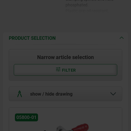
phosphated.
Plastic grip oil-resistant.
PRODUCT SELECTION
Narrow article selection
FILTER
show / hide drawing
05800-01